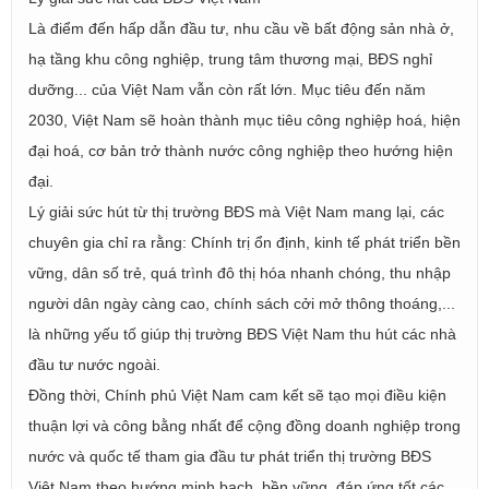
Là điểm đến hấp dẫn đầu tư, nhu cầu về bất động sản nhà ở,
hạ tầng khu công nghiệp, trung tâm thương mại, BĐS nghỉ
dưỡng... của Việt Nam vẫn còn rất lớn. Mục tiêu đến năm
2030, Việt Nam sẽ hoàn thành mục tiêu công nghiệp hoá, hiện
đại hoá, cơ bản trở thành nước công nghiệp theo hướng hiện
đại.
Lý giải sức hút từ thị trường BĐS mà Việt Nam mang lại, các
chuyên gia chỉ ra rằng: Chính trị ổn định, kinh tế phát triển bền
vững, dân số trẻ, quá trình đô thị hóa nhanh chóng, thu nhập
người dân ngày càng cao, chính sách cởi mở thông thoáng,...
là những yếu tố giúp thị trường BĐS Việt Nam thu hút các nhà
đầu tư nước ngoài.
Đồng thời, Chính phủ Việt Nam cam kết sẽ tạo mọi điều kiện
thuận lợi và công bằng nhất để cộng đồng doanh nghiệp trong
nước và quốc tế tham gia đầu tư phát triển thị trường BĐS
Việt Nam theo hướng minh bạch, bền vững, đáp ứng tốt các