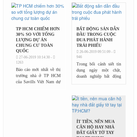
Gòn vượt ra khỏi mọi dự
báo thông thường....
TP HCM CHIẾM HƠN
BẤT ĐỘNG SẢN DẪN
30% SO VỚI TỔNG
ĐẦU TRONG CUỘC
LƯỢNG DỰ ÁN
ĐUA PHÁT HÀNH
CHUNG CƯ TOÀN
TRÁI PHIẾU
QUỐC
26-06-2019 09:51:09 -
946
27-06-2019 10:14:30 -
1263
Trong bối cảnh siết tín
Báo cáo mới nhất về thị
dụng ngày một chặt,
trường nhà ở TP HCM
doanh nghiệp bất động
của Savills Việt Nam dự
sản đua phát hành trái
báo, đến năm 2021, thị
phiếu, huy động vốn từ
trường ước tính có hơn
bên ngoài.Số liệu mới
154.000 căn hộ từ 100
nhất từ các công...
dự án sẽ được...
ÍT TIỀN, NÊN MUA
CĂN HỘ HAY NHÀ
ĐẤT GIẤY TỜ TAY