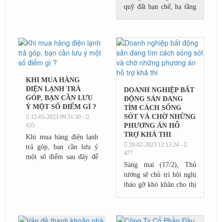
quỹ đất hạn chế, hạ tầng
đoạn 2016-2020, 4 dự án
chưa tốt và các địa
khởi công trong năm...
phương khác ngày càng
tỏ ra năng động hơn.
KHI MUA HÀNG
ĐIỆN LẠNH TRẢ
DOANH NGHIỆP BẤT
GÓP, BẠN CẦN LƯU
ĐỘNG SẢN ĐANG
Ý MỘT SỐ ĐIỂM GÌ ?
TÌM CÁCH SỐNG
SÓT VÀ CHỜ NHỮNG
12-05-2023 09:31:30 -
435
PHƯƠNG ÁN HỖ
TRỢ KHẢ THI
Khi mua hàng điện lạnh
20-02-2023 12:13:24 -
trả góp, bạn cần lưu ý
477
một số điểm sau đây để
Sáng mai (17/2), Thủ
đảm bảo việc mua hàng
tướng sẽ chủ trì hội nghị
của mình được thuận tiện
tháo gỡ khó khăn cho thị
và an toàn
trường bất động sản. Đây
là hội nghị trực tuyến với
sự tham gia của nhiều