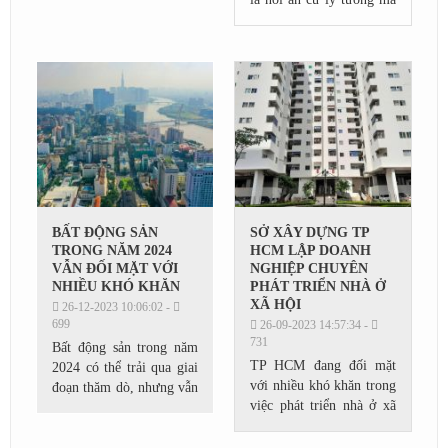
còn được ví như “mỏ
vàng” đầu tư với tiềm
năng sinh lời bền vững,
lâu dài.
BẤT ĐỘNG SẢN
SỞ XÂY DỰNG TP
TRONG NĂM 2024
HCM LẬP DOANH
VẪN ĐỐI MẶT VỚI
NGHIỆP CHUYÊN
NHIỀU KHÓ KHĂN
PHÁT TRIỂN NHÀ Ở
XÃ HỘI
26-12-2023 10:06:02 -
699
26-09-2023 14:57:34 -
731
Bất động sản trong năm
TP HCM đang đối mặt
2024 có thể trải qua giai
với nhiều khó khăn trong
đoạn thăm dò, nhưng vẫn
việc phát triển nhà ở xã
đối mặt với nhiều khó
hội, và Sở Xây dựng TP
khăn. Theo một số
HCM đã đưa ra một loạt
chuyên gia, thị trường