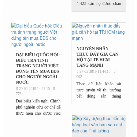
4.423 căn hộ được chào
thời gian qua là hết thời
bán, giảm 46% theo quý
hạn 50 năm, quyền sở
và 54% so với cùng kỳ
hữu loại căn hộ này...
năm trước. Tương tự, ở
thị trường biệt thự và
nhà...
NGUYÊN NHÂN
THÚC ĐẨY GIÁ CĂN
ĐẠI BIỂU QUỐC HỘI:
HỘ TẠI TP.HCM
ĐIỀU TRA TÌNH
TĂNG MẠNH
TRẠNG NGƯỜI VIỆT
ĐỨNG TÊN MUA BDS
27-05-2019 11:44:15 -
CHO NGƯỜI NGOÀI
902
NƯỚC
Theo dữ liệu khảo sát
29-05-2019 14:42:15 -
trực tuyến về thị trường
776
bất động sản tháng
Đại biểu kiến nghị Chính
4/2019 , giá bán căn hộ
phủ nghiên cứu cơ chế để
tại TP.HCM có xu hướng
thực hiện cho được việc
tiếp tục tăng thêm 12%
người Việt Nam đứng tên
so với cùng kỳ năm...
mua nhà nhận chuyển
nhượng quyền sử dụng