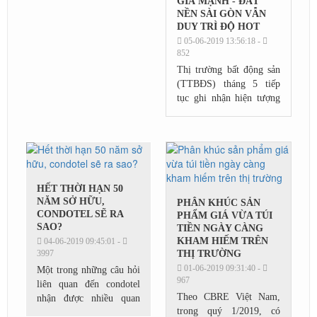
GIÁ MẠNH - ĐẤT
NỀN SÀI GÒN VẪN
DUY TRÌ ĐỘ HOT
05-06-2019 13:56:18 -
852
Thị trường bất động sản
(TTBĐS) tháng 5 tiếp
tục ghi nhận hiện tượng
hiu hắt dự án căn hộ mới
ở Hà Nội và TP.HCM.
Trên thị trường thứ cấp,
căn hộ cao...
HẾT THỜI HẠN 50
NĂM SỞ HỮU,
PHÂN KHÚC SẢN
CONDOTEL SẼ RA
PHẨM GIÁ VỪA TÚI
SAO?
TIỀN NGÀY CÀNG
KHAM HIẾM TRÊN
04-06-2019 09:45:01 -
3997
THỊ TRƯỜNG
01-06-2019 09:31:40 -
Một trong những câu hỏi
967
liên quan đến condotel
Theo CBRE Việt Nam,
nhận được nhiều quan
trong quý 1/2019, có
tâm của dư luận trong