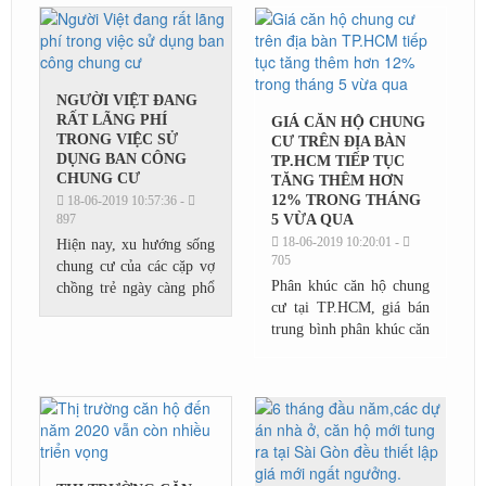
Nam, chia sẻ tại toạ đàm
Cafe Xanh với chủ đề
Trường...
NGƯỜI VIỆT ĐANG
RẤT LÃNG PHÍ
GIÁ CĂN HỘ CHUNG
TRONG VIỆC SỬ
CƯ TRÊN ĐỊA BÀN
DỤNG BAN CÔNG
TP.HCM TIẾP TỤC
CHUNG CƯ
TĂNG THÊM HƠN
12% TRONG THÁNG
18-06-2019 10:57:36 -
897
5 VỪA QUA
18-06-2019 10:20:01 -
Hiện nay, xu hướng sống
705
chung cư của các cặp vợ
Phân khúc căn hộ chung
chồng trẻ ngày càng phổ
cư tại TP.HCM, giá bán
biến bởi các lí do phù
trung bình phân khúc căn
hợp với tiềm lực tài
hộ tại đây hiện đã tiệm
chính, xu hướng đô thị
cận mức 37 triệu/m2,
mới và giá...
tăng thêm 0,8% so với
mức giá bán thời điểm...