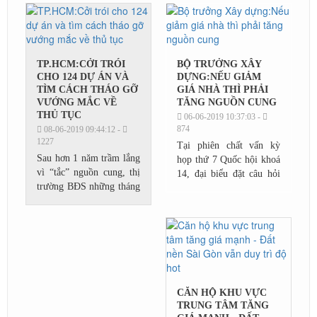
lực của ngân hàng Nhà
hộ gia đình, cá nhân
nước trong việc đảm bảo
đối...
an ninh...
TP.HCM:CỞI TRÓI
BỘ TRƯỞNG XÂY
CHO 124 DỰ ÁN VÀ
DỰNG:NẾU GIẢM
TÌM CÁCH THÁO GỠ
GIÁ NHÀ THÌ PHẢI
VƯỚNG MẮC VỀ
TĂNG NGUỒN CUNG
THỦ TỤC
06-06-2019 10:37:03 -
874
08-06-2019 09:44:12 -
1227
Tại phiên chất vấn kỳ
Sau hơn 1 năm trầm lắng
họp thứ 7 Quốc hội khoá
vì “tắc” nguồn cung, thị
14, đại biểu đặt câu hỏi
trường BĐS những tháng
về vấn đề giá bất động
cuối năm được kỳ vọng
sản hiện cao hơn nhiều so
sẽ phát triển mạnh mẽ trở
với thu nhập bình quân
lại sau động thái “gỡ
người...
rối”...
CĂN HỘ KHU VỰC
TRUNG TÂM TĂNG