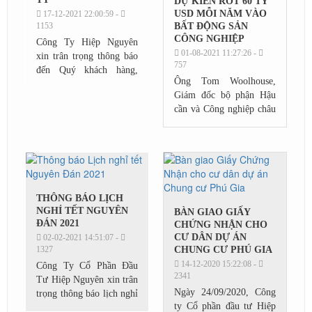
DỰ KIẾN RÓT 60 TỶ
USD MỖI NĂM VÀO
17-12-2021 22:00:59 -
1153
BẤT ĐỘNG SẢN
CÔNG NGHIỆP
Công Ty Hiệp Nguyên
01-08-2021 11:27:26 -
xin trân trọng thông báo
757
đến Quý khách hàng,
Ông Tom Woolhouse,
Quý đối tác về việc thay
Giám đốc bộ phận Hậu
đổi địa chỉ trụ sở Công
cần và Công nghiệp châu
Ty Hiệp Nguyên kể từ
Á Thái Bình Dương JLL
ngày 15 tháng 12 năm...
cho biết, sự thay đổi
mạng lưới chuỗi cung
ứng và nhu cầu phân bổ
lại...
THÔNG BÁO LỊCH
NGHỈ TẾT NGUYÊN
BÀN GIAO GIẤY
ĐÁN 2021
CHỨNG NHẬN CHO
CƯ DÂN DỰ ÁN
02-02-2021 14:51:07 -
1327
CHUNG CƯ PHÚ GIA
14-12-2020 15:22:08 -
Công Ty Cổ Phần Đầu
2341
Tư Hiệp Nguyên xin trân
Ngày 24/09/2020, Công
trọng thông báo lịch nghỉ
ty Cổ phần đầu tư Hiệp
tết Nguyên Đán 2021