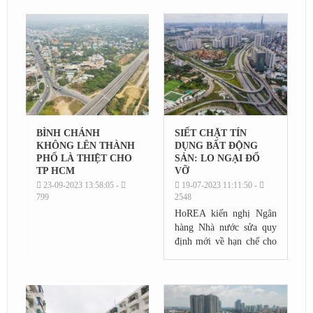
đề xuất nhằm giải quyết
mới có thể bắt đầu...
tình hình này....
BÌNH CHÁNH
SIẾT CHẶT TÍN
KHÔNG LÊN THÀNH
DỤNG BẤT ĐỘNG
PHỐ LÀ THIỆT CHO
SẢN: LO NGẠI ĐỔ
TP HCM
VỠ
23-09-2023 13:58:05 -
19-07-2023 11:11:50 -
799
2548
HoREA kiến nghị Ngân
hàng Nhà nước sửa quy
định mới về hạn chế cho
vay bất động sản nhằm
tránh kịch bản xấu cuối
năm nay.