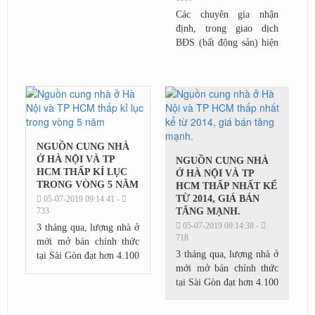
Các chuyên gia nhận
định, trong giao dịch
BĐS (bất động sản) hiện
nay, nếu các CĐT (chủ
đầu tư), bên phân phối
luôn có sự chuẩn bị kỹ về
luật thì người...
NGUỒN CUNG NHÀ
Ở HÀ NỘI VÀ TP
NGUỒN CUNG NHÀ
HCM THẤP KỈ LỤC
Ở HÀ NỘI VÀ TP
TRONG VÒNG 5 NĂM
HCM THẤP NHẤT KỂ
TỪ 2014, GIÁ BÁN
05-07-2019 09:14:41 -
733
TĂNG MẠNH.
05-07-2019 09:14:38 -
3 tháng qua, lượng nhà ở
718
mới mở bán chính thức
3 tháng qua, lượng nhà ở
tại Sài Gòn đạt hơn 4.100
mới mở bán chính thức
căn. Đây là mức thấp kỷ
tại Sài Gòn đạt hơn 4.100
lục kể từ khi thị trường
căn. Đây là mức thấp kỷ
hồi phục năm 2014.
lục kể từ khi thị trường
Nguyên nhân...