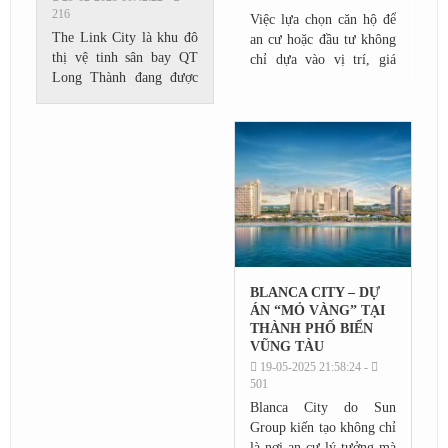
216
Việc lựa chọn căn hộ để
The Link City là khu đô
an cư hoặc đầu tư không
thị vệ tinh sân bay QT
chỉ dựa vào vị trí, giá
Long Thành đang được
bán hay thiết kế tổng thể,
nhiều nhà đầu tư quan
mà còn phụ thuộc rất lớn
tâm. Vậy nhìn từ góc độ
vào diện tích và số
đầu tư dài hạn, The Link
lượng...
City là cơ hội tiềm...
BLANCA CITY – DỰ
ÁN “MỎ VÀNG” TẠI
THÀNH PHỐ BIỂN
VŨNG TÀU
19-05-2025 21:58:24 -
501
Blanca City do Sun
Group kiến tạo không chỉ
là nơi an cư lý tưởng mà