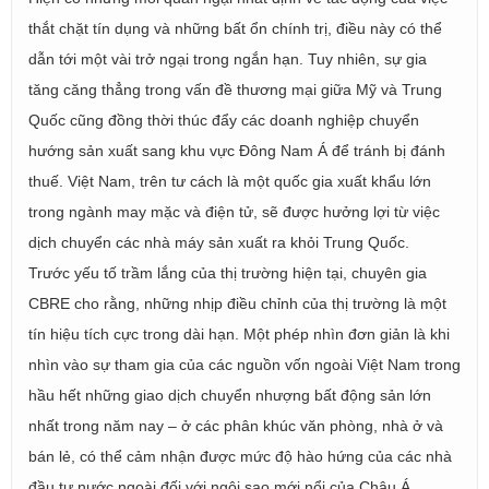
thắt chặt tín dụng và những bất ổn chính trị, điều này có thể
dẫn tới một vài trở ngại trong ngắn hạn. Tuy nhiên, sự gia
tăng căng thẳng trong vấn đề thương mại giữa Mỹ và Trung
Quốc cũng đồng thời thúc đẩy các doanh nghiệp chuyển
hướng sản xuất sang khu vực Đông Nam Á để tránh bị đánh
thuế. Việt Nam, trên tư cách là một quốc gia xuất khẩu lớn
trong ngành may mặc và điện tử, sẽ được hưởng lợi từ việc
dịch chuyển các nhà máy sản xuất ra khỏi Trung Quốc.
Trước yếu tố trầm lắng của thị trường hiện tại, chuyên gia
CBRE cho rằng, những nhịp điều chỉnh của thị trường là một
tín hiệu tích cực trong dài hạn. Một phép nhìn đơn giản là khi
nhìn vào sự tham gia của các nguồn vốn ngoài Việt Nam trong
hầu hết những giao dịch chuyển nhượng bất động sản lớn
nhất trong năm nay – ở các phân khúc văn phòng, nhà ở và
bán lẻ, có thể cảm nhận được mức độ hào hứng của các nhà
đầu tư nước ngoài đối với ngôi sao mới nổi của Châu Á.