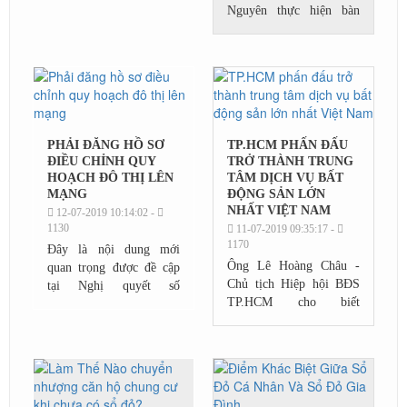
Nguyên thực hiện bàn
giao đợt 1 Giấy chứng
nhận Quyền sử dụng đất,
quyền sở hữu nhà ở và tài
sản khác gắn...
PHẢI ĐĂNG HỒ SƠ
TP.HCM PHẤN ĐẤU
ĐIỀU CHỈNH QUY
TRỞ THÀNH TRUNG
HOẠCH ĐÔ THỊ LÊN
TÂM DỊCH VỤ BẤT
MẠNG
ĐỘNG SẢN LỚN
NHẤT VIỆT NAM
12-07-2019 10:14:02 -
1130
11-07-2019 09:35:17 -
1170
Đây là nội dung mới
Ông Lê Hoàng Châu -
quan trọng được đề cập
Chủ tịch Hiệp hội BĐS
tại Nghị quyết số
TP.HCM cho biết
82/2019/QH14 của Quốc
TP.HCM là đô thị đặc
hội về việc tiếp tục hoàn
biệt, với vị thế là trung
thiện, nâng cao hiệu lực,
tâm kinh tế lớn nhất cả
hiệu quả thực...
nước, phát triển theo
mô...