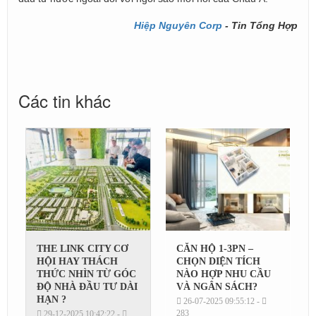
Hiệp Nguyên Corp
- Tin Tổng Hợp
Các tin khác
THE LINK CITY CƠ
CĂN HỘ 1‑3PN –
HỘI HAY THÁCH
CHỌN DIỆN TÍCH
THỨC NHÌN TỪ GÓC
NÀO HỢP NHU CẦU
ĐỘ NHÀ ĐẦU TƯ DÀI
VÀ NGÂN SÁCH?
HẠN ?
26-07-2025 09:55:12 -
283
29-12-2025 10:42:22 -