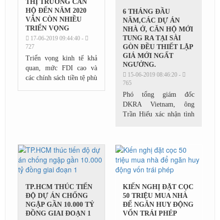
THỊ TRƯỜNG CĂN
HỘ ĐẾN NĂM 2020
6 THÁNG ĐẦU
VẪN CÒN NHIỀU
NĂM,CÁC DỰ ÁN
TRIỂN VỌNG
NHÀ Ở, CĂN HỘ MỚI
TUNG RA TẠI SÀI
17-06-2019 09:44:40 -
727
GÒN ĐỀU THIẾT LẬP
GIÁ MỚI NGẤT
Triển vọng kinh tế khả
NGƯỞNG.
quan, mức FDI cao và
15-06-2019 08:46:20 -
các chính sách tiền tệ phù
765
hợp tạo cơ sở niềm tin
Phó tổng giám đốc
rằng thị trường BĐS Việt
DKRA Vietnam, ông
Nam sẽ tiếp tục phát
Trần Hiếu xác nhận tình
triển. “ Nguồn...
trạng khan hiếm hàng
hóa cục bộ trong năm
2019 đang đẩy bất động
sản nhà ở tại TP HCM
đua nhau leo...
TP.HCM THÚC TIẾN
KIẾN NGHỊ ĐẶT CỌC
ĐỘ DỰ ÁN CHỐNG
50 TRIỆU MUA NHÀ
NGẬP GẦN 10.000 TỶ
ĐỂ NGĂN HUY ĐỘNG
ĐỒNG GIAI ĐOẠN 1
VỐN TRÁI PHÉP