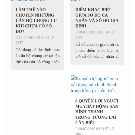
LÀM THẾ NÀO
ĐIỂM KHÁC BIỆT
CHUYỂN NHƯỢNG
GIỮA SỔ ĐỎ CÁ
CĂN HỘ CHUNG CƯ
NHÂN VÀ SỔ ĐỎ GIA
KHI CHƯA CÓ SỔ
ĐÌNH
ĐỎ?
08-07-2019 10:10:58 -
1108
10-07-2019 09:42:21 -
1137
Sổ đỏ cho hộ gia đình có
Tôi đang có dự định mua
nhiều điểm khác biệt so
1 căn hộ chung cư tại tập
với sổ đỏ của cá nhân về
thể của cán bộ công nhân
hình thức sở hữu và quy
viên Học viện kỹ thuật
định chuyển đổi, sang tên
quân sự. Căn hộ đó mới
khi có nhu cầu.Giấy
được cấp quyết định
chứng...
của...
8 QUYỀN LỢI NGƯỜI
MUA BẤT ĐỘNG SẢN
HÌNH THÀNH
TRONG TƯƠNG LAI
CẦN BIẾT
08-07-2019 09:51:57 -
1080