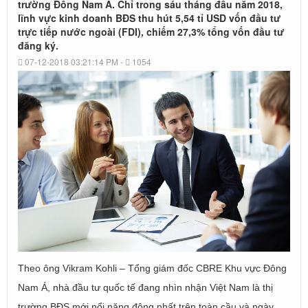
nhất
trường Đông Nam Á. Chỉ trong sáu tháng đầu năm 2018,
Châu
lĩnh vực kinh doanh BĐS thu hút 5,54 tỉ USD vốn đầu tư
trực tiếp nước ngoài (FDI), chiếm 27,3% tổng vốn đầu tư
Á
đăng ký.
07-12-2018 03:21:14 PM -
1054
Theo ông Vikram Kohli – Tổng giám đốc CBRE Khu vực Đông
Nam Á, nhà đầu tư quốc tế đang nhìn nhận Việt Nam là thị
trường BĐS mới nổi năng động nhất trên toàn cầu và ngày