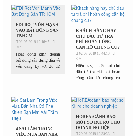
hồi phục năm 2014.
Nguyên nhân...
FDI RÓT VỐN MẠNH
VÀO BẤT ĐỘNG SẢN
KHÁCH HÀNG HAY
TP.HCM
CHỦ ĐẦU TƯ TRẢ
PHÍ HOÀN CÔNG
03-07-2019 10:46:45 -
915
CĂN HỘ CHUNG CƯ?
02-07-2019 13:44:18 -
Hoạt động kinh doanh
897
bất động sản đứng đầu về
Hiện nay, nhiều nơi chủ
vốn đăng ký với 26 dự
đầu tư trả chi phí hoàn
án, vốn đạt 225,9 triệu
công căn hộ chung cư
USD.Theo số liệu từ Cục
nhưng một số nơi thì
thống kê TP.HCM, đến
người mua phải trả khoản
ngày 20/6 thành...
tiền này; nhiều người băn
khoăn không...
HOREA:CẢNH BÁO
MỘT SỐ RỦI RO CHO
DOANH NGHIỆP
4 SAI LẦM TRONG
29-06-2019 10:33:33 -
VIỆC MUA BÁN NHÀ