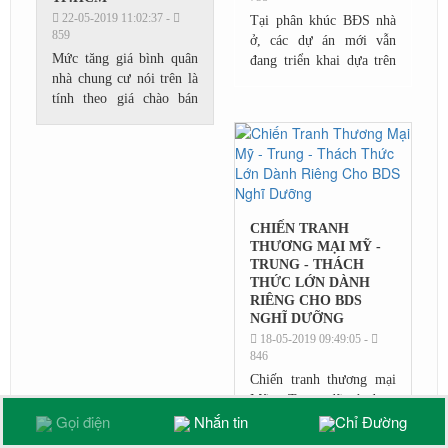
22-05-2019 11:02:37 -
Tại phân khúc BĐS nhà
859
ở, các dự án mới vẫn
Mức tăng giá bình quân
đang triển khai dựa trên
nhà chung cư nói trên là
quan hệ cung – cầu đối
tính theo giá chào bán
với từng nhóm BĐS
của nguồn cung mới tung
được phân định theo giá.
ra, tức thị trường sơ cấp.
Nhóm BĐS nhà ở giá...
Còn trên thị trường thứ
cấp, giá căn...
CHIẾN TRANH
THƯƠNG MẠI MỸ -
TRUNG - THÁCH
THỨC LỚN DÀNH
RIÊNG CHO BDS
NGHĨ DƯỠNG
18-05-2019 09:49:05 -
846
Chiến tranh thương mại
Mỹ - Trung đã và đang
Gọi điện
Nhắn tin
Chỉ Đường
tác động đến nền kinh tế
toàn cầu. Những thành tố