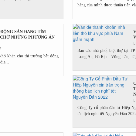
hàng của mình được thuận tiện và
 ĐỘNG SẢN ĐANG TÌM
V
 CHỜ NHỮNG PHƯƠNG ÁN
V
7
Báo cáo nhà phố, biệt thự tại T
 khó khăn cho thị trường bất động
Long An, Bà Rịa – Vũng Tàu, Tây
địa...
C
T
N
Công Ty cổ phần đầu tư Hiệp Ng
tác lịch nghỉ tết Nguyên Đán 202