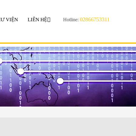
02866753311
Ư VIỆN
LIÊN HỆ
Hotline: