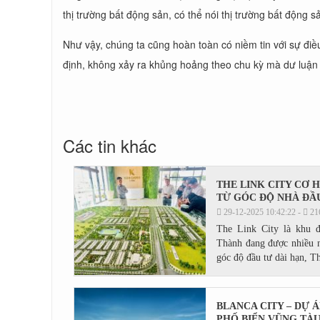
thị trường bất động sản, có thể nói thị trường bất động 
Như vậy, chúng ta cũng hoàn toàn có niềm tin với sự điề
định, không xảy ra khủng hoảng theo chu kỳ mà dư luận 
Các tin khác
THE LINK CITY CƠ 
TỪ GÓC ĐỘ NHÀ ĐẦU
29-12-2025 10:42:22 -
21
The Link City là khu 
Thành đang được nhiều n
góc độ đầu tư dài hạn, Th
BLANCA CITY – DỰ 
PHỐ BIỂN VŨNG TÀ