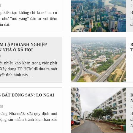
1
 kiến tạo không chỉ là nơi an cư
B
í như “mỏ vàng” đầu tư với tiềm
t
âu dài.
s
CM LẬP DOANH NGHIỆP
B
 NHÀ Ở XÃ HỘI
T
1
 nhiều khó khăn trong việc phát
Sở Xây dựng TP HCM đã đưa ra một
ết tình hình này....
G BẤT ĐỘNG SẢN: LO NGẠI
Đ
N
48
hàng Nhà nước sửa quy định mới
H
động sản nhằm tránh kịch bản xấu
s
N