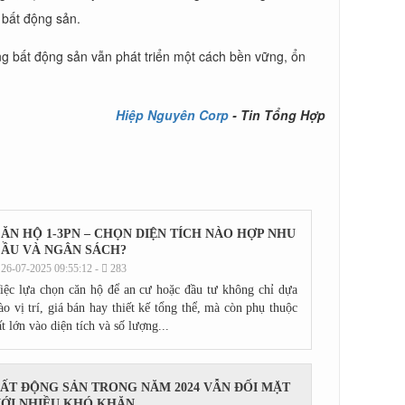
 bất động sản.
ờng bất động sản vẫn phát triển một cách bền vững, ổn
Hiệp Nguyên Corp
- Tin Tổng Hợp
ĂN HỘ 1‑3PN – CHỌN DIỆN TÍCH NÀO HỢP NHU
ẦU VÀ NGÂN SÁCH?
26-07-2025 09:55:12 -
283
iệc lựa chọn căn hộ để an cư hoặc đầu tư không chỉ dựa
ào vị trí, giá bán hay thiết kế tổng thể, mà còn phụ thuộc
ất lớn vào diện tích và số lượng...
ẤT ĐỘNG SẢN TRONG NĂM 2024 VẪN ĐỐI MẶT
ỚI NHIỀU KHÓ KHĂN