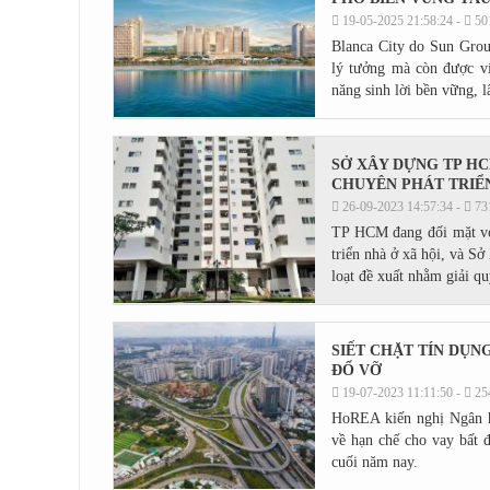
19-05-2025 21:58:24 -
50
Blanca City do Sun Group
lý tưởng mà còn được v
năng sinh lời bền vững, l
SỞ XÂY DỰNG TP H
CHUYÊN PHÁT TRIỂN
26-09-2023 14:57:34 -
73
TP HCM đang đối mặt với
triển nhà ở xã hội, và 
loạt đề xuất nhằm giải quy
SIẾT CHẶT TÍN DỤN
ĐỔ VỠ
19-07-2023 11:11:50 -
25
HoREA kiến nghị Ngân 
về hạn chế cho vay bất 
cuối năm nay.