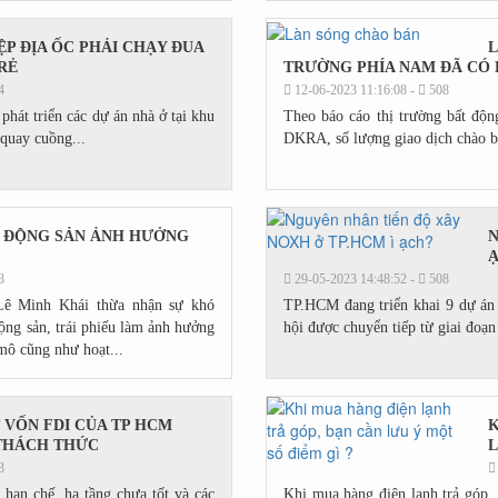
P ĐỊA ỐC PHẢI CHẠY ĐUA
L
RẺ
TRƯỜNG PHÍA NAM ĐÃ CÓ 
4
12-06-2023 11:16:08 -
508
 phát triển các dự án nhà ở tại khu
Theo báo cáo thị trường bất độ
quay cuồng...
DKRA, số lượng giao dịch chào bá
 ĐỘNG SẢN ẢNH HƯỞNG
N
3
29-05-2023 14:48:52 -
508
ê Minh Khái thừa nhận sự khó
TP.HCM đang triển khai 9 dự án 
động sản, trái phiếu làm ảnh hưởng
hội được chuyển tiếp từ giai đoạ
 mô cũng như hoạt...
 VỐN FDI CỦA TP HCM
K
THÁCH THỨC
L
3
hạn chế, hạ tầng chưa tốt và các
Khi mua hàng điện lạnh trả góp,