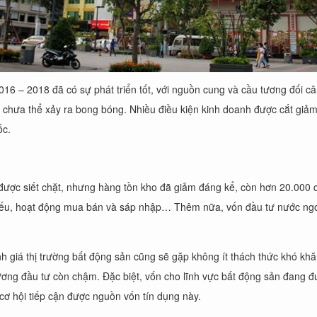
 – 2018 đã có sự phát triển tốt, với nguồn cung và cầu tương đối cân
tốt, chưa thể xảy ra bong bóng. Nhiều điều kiện kinh doanh được cắt giả
ốc.
ược siết chặt, nhưng hàng tồn kho đã giảm đáng kể, còn hơn 20.000 că
hiếu, hoạt động mua bán và sáp nhập… Thêm nữa, vốn đầu tư nước ngo
 giá thị trường bất động sản cũng sẽ gặp không ít thách thức khó khăn
rương đầu tư còn chậm. Đặc biệt, vốn cho lĩnh vực bất động sản đang 
ơ hội tiếp cận được nguồn vốn tín dụng này.