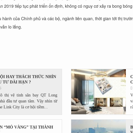
sản 2019 tiếp tục phát triển ổn định, không có nguy cơ xảy ra bong bóng
u hành của Chính phủ và các bộ, ngành liên quan, thời gian tới thị trư
vẫn lo lắng.
HỘI HAY THÁCH THỨC NHÌN
C
 TƯ DÀI HẠN ?
C
6
đô thị vệ tinh sân bay QT Long
V
hà đầu tư quan tâm. Vậy nhìn từ
v
e Link City là cơ hội tiềm...
r
ÁN “MỎ VÀNG” TẠI THÀNH
B
U
V