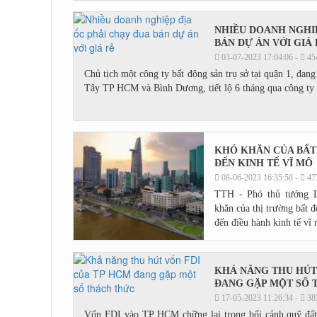
NHIỀU DOANH NGHIỆ
BÁN DỰ ÁN VỚI GIÁ 
03-07-2023 17:04:06 -
45
Chủ tịch một công ty bất động sản trụ sở tại quận 1, đang
Tây TP HCM và Bình Dương, tiết lộ 6 tháng qua công ty 
KHÓ KHĂN CỦA BẤT
ĐẾN KINH TẾ VĨ MÔ
08-06-2023 16:35:58 -
47
TTH - Phó thủ tướng L
khăn của thị trường bất 
đến điều hành kinh tế vĩ
KHẢ NĂNG THU HÚT
ĐANG GẶP MỘT SỐ 
17-05-2023 11:26:34 -
38
Vốn FDI vào TP HCM chững lại trong bối cảnh quỹ đất 