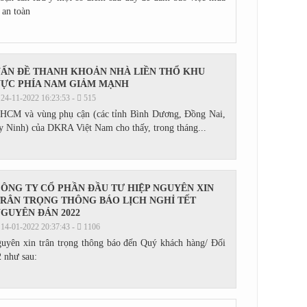
 an toàn
ẤN ĐỀ THANH KHOẢN NHÀ LIỀN THỔ KHU
ỰC PHÍA NAM GIẢM MẠNH
24-11-2022 16:23:53 -
515
P HCM và vùng phụ cận (các tỉnh Bình Dương, Đồng Nai,
 Ninh) của DKRA Việt Nam cho thấy, trong tháng...
ÔNG TY CỔ PHẦN ĐẦU TƯ HIỆP NGUYÊN XIN
RÂN TRỌNG THÔNG BÁO LỊCH NGHỈ TẾT
GUYÊN ĐÁN 2022
14-01-2022 20:37:43 -
1106
uyên xin trân trọng thông báo đến Quý khách hàng/ Đối
2 như sau: