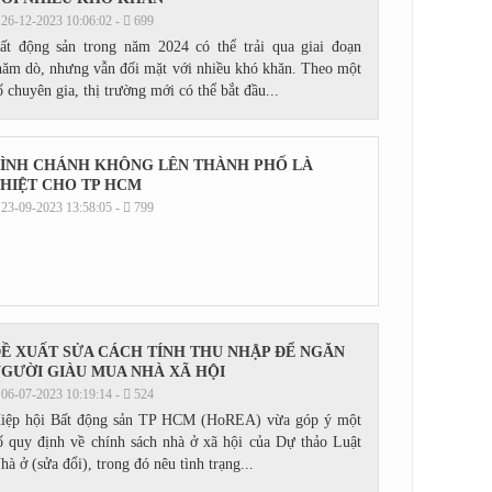
26-12-2023 10:06:02 -
699
ất động sản trong năm 2024 có thể trải qua giai đoạn
hăm dò, nhưng vẫn đối mặt với nhiều khó khăn. Theo một
ố chuyên gia, thị trường mới có thể bắt đầu...
ÌNH CHÁNH KHÔNG LÊN THÀNH PHỐ LÀ
HIỆT CHO TP HCM
23-09-2023 13:58:05 -
799
Ề XUẤT SỬA CÁCH TÍNH THU NHẬP ĐỂ NGĂN
GƯỜI GIÀU MUA NHÀ XÃ HỘI
06-07-2023 10:19:14 -
524
iệp hội Bất động sản TP HCM (HoREA) vừa góp ý một
ố quy định về chính sách nhà ở xã hội của Dự thảo Luật
hà ở (sửa đổi), trong đó nêu tình trạng...