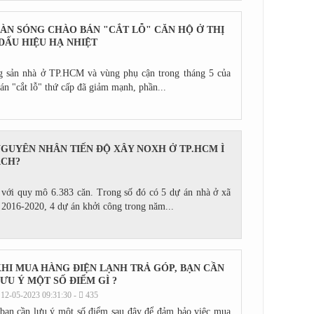
ÀN SÓNG CHÀO BÁN "CẮT LỖ" CĂN HỘ Ở THỊ
DẤU HIỆU HẠ NHIỆT
ng sản nhà ở TP.HCM và vùng phụ cận trong tháng 5 của
n "cắt lỗ" thứ cấp đã giảm mạnh, phần...
GUYÊN NHÂN TIẾN ĐỘ XÂY NOXH Ở TP.HCM Ì
ẠCH?
với quy mô 6.383 căn. Trong số đó có 5 dự án nhà ở xã
n 2016-2020, 4 dự án khởi công trong năm...
HI MUA HÀNG ĐIỆN LẠNH TRẢ GÓP, BẠN CẦN
ƯU Ý MỘT SỐ ĐIỂM GÌ ?
12-05-2023 09:31:30 -
435
 bạn cần lưu ý một số điểm sau đây để đảm bảo việc mua