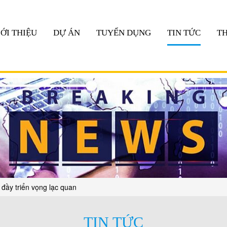
IỚI THIỆU
DỰ ÁN
TUYỂN DỤNG
TIN TỨC
TH
 đầy triển vọng lạc quan
TIN TỨC