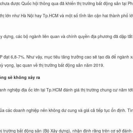
ệt chưa được Quốc hội thông qua đã khiến thị trường bất động sản tại 
 thị lớn như Hà Nội hay Tp.HCM và một số tỉnh lân cận hai thành phố l
y dựng, các bộ ngành liên quan và chính quyền địa phương đã dập tắt cá
đạt 6,8-7%. Như vậy, mục tiêu tăng trưởng cao sẽ tạo đà để ngành xây
kỳ vọng, lạc quan về thị trường bất động sản năm 2019.
óng sẽ không xảy ra
h nghiệp địa ốc lớn tại Tp.HCM đánh giá thị trường chung cư năm tới s
a các doanh nghiệp nên không dư cung và giá cả tiếp tục ổn định. Tìn
ị trường bất động sản (Bộ Xây dựng), nhận định rằng trên cơ sở đánh 