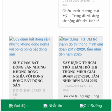
18-05-2019 09:49:05 -
846
Chiến tranh thương mại
Mỹ - Trung đã và đang
tác động đến nền kinh tế
toàn cầu. Những thành tố
góp phần tạo nên diện
mạo kinh tế Việt Nam,
trong đó có bất...
SUY GIẢM BẤT
XÂY DỰNG TP.HCM
ĐỘNG SẢN NHƯNG
TRỞ THÀNH ĐÔ THỊ
KHÔNG ĐỒNG
THÔNG MINH GIAI
NGHĨA VỚI BONG
ĐOẠN 2017-2020, TẦM
BÓNG BẤT ĐỘNG
NHÌN ĐẾN NĂM 2025
SẢN
16-05-2019 14:22:14 -
1060
17-05-2019 10:58:13 -
949
Báo cáo tại hội nghị, ông
Ông Nguyễn Trần Nam,
Dương Anh Đức, Giám
Gọi điện
Nhắn tin
Chỉ Đường
Chủ tịch Hiệp hội Bất
đốc Sở Thông tin và
động sản Việt Nam tại
Truyền thông, cho rằng