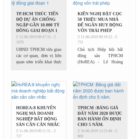
TP.HCM THÚC TIẾN
KIẾN NGHỊ ĐẶT CỌC
ĐỘ DỰ ÁN CHỐNG
50 TRIỆU MUA NHÀ
NGẬP GẦN 10.000 TỶ
ĐỂ NGĂN HUY ĐỘNG
ĐỒNG GIAI ĐOẠN 1
VỐN TRÁI PHÉP
12-06-2019 09:47:33 -
11-06-2019 09:19:22 -
1070
751
UBND TPHCM vừa giao
Chủ tịch Hiệp hội bất
các cơ quan, đơn vị liên
động sản TPHCM
quan sớm triển khai thực
(HoREA) - Lê Hoàng
hiện, đảm bảo tiến độ dự
Châu cho biết, vừa có
án Giải quyết ngập do
văn bản đề xuất sửa đổi,
triều khu vực TPHCM có
bổ sung một số điều liên
xét đến yếu tố...
quan tới các bộ luật...
HOREA:8 KHUYẾN
TPHCM :BẢNG GIÁ
NGHỊ MÀ DOANH
ĐẤT NĂM 2020 ĐƯỢC
NGHIỆP BẤT ĐỘNG
BAN HÀNH ỔN ĐỊNH
SẢN CẦN CÂN NHẮC
CHO 5 NĂM.
11-06-2019 09:11:31 -
10-06-2019 13:53:40 -
727
909