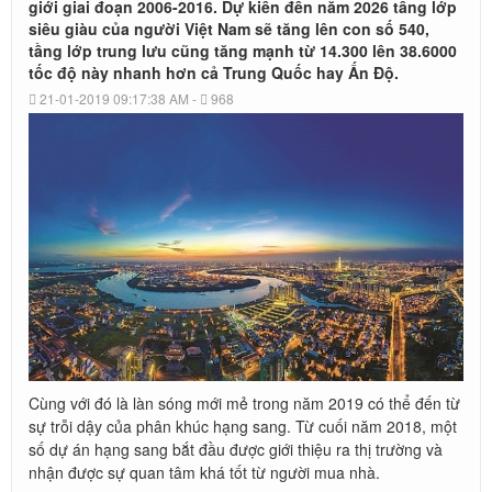
bước
giới giai đoạn 2006-2016. Dự kiến đến năm 2026 tầng lớp
ngoặt
siêu giàu của người Việt Nam sẽ tăng lên con số 540,
tầng lớp trung lưu cũng tăng mạnh từ 14.300 lên 38.6000
tốc độ này nhanh hơn cả Trung Quốc hay Ấn Độ.
21-01-2019 09:17:38 AM -
968
Cùng với đó là làn sóng mới mẻ trong năm 2019 có thể đến từ
sự trỗi dậy của phân khúc hạng sang. Từ cuối năm 2018, một
số dự án hạng sang bắt đầu được giới thiệu ra thị trường và
nhận được sự quan tâm khá tốt từ người mua nhà.