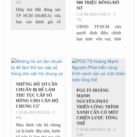
941
900 TRIỆU ĐỒNG/HỒ
SƠ
Hiệp hội Bất động sản
21-06-2019 11:08:11 -
TP HCM (HoREA) vừa
762
báo cáo đánh giá về
UBND TP.HCM vừa
những vướng mắc pháp
quyết định điều chỉnh
lý các doanh nghiệp địa
hạn mức vốn vay, thời
ốc đang gặp phải trong
hạn cho vay đối với đối
năm 2019 khi phát triển
tượng có thu nhập thấp
các...
vay tiền tại Quỹ Phát
triển nhà ở để tạo...
NHỮNG HỒ SƠ CẦN
CHUẨN BỊ ĐỂ LÀM
PGS.TS HOÀNG
THỦ TỤC CẤP SỔ
MẠNH
HỒNG CHO CĂN HỘ
NGUYÊN:PHÁT
CHUNG CƯ
TRIỂN CÔNG TRÌNH
XANH CẦN CÓ MỘT
20-06-2019 09:18:20 -
840
CHIẾN LƯỢC TỔNG
THỂ
Mua được căn hộ chung
19-06-2019 09:21:38 -
cư là bước đầu tiên, bước
1393