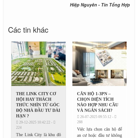
Hiệp Nguyên - Tin Tổng Hợp
Các tin khác
THE LINK CITY CƠ
CĂN HỘ 1‑3PN –
HỘI HAY THÁCH
CHỌN DIỆN TÍCH
THỨC NHÌN TỪ GÓC
NÀO HỢP NHU CẦU
ĐỘ NHÀ ĐẦU TƯ DÀI
VÀ NGÂN SÁCH?
HẠN ?
26-07-2025 09:55:12 -
288
29-12-2025 10:42:22 -
224
Việc lựa chọn căn hộ để
The Link City là khu đô
an cư hoặc đầu tư không