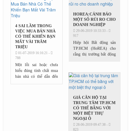
khoăn không...
HOREA:CẢNH BÁO
MỘT SỐ RỦI RO CHO
DOANH NGHIỆP
4 SAI LẦM TRONG
29-06-2019 10:33:33 -
VIỆC MUA BÁN NHÀ
917
CÓ THỂ KHIẾN BẠN
MẤT VÀI TRĂM
Hiệp hội Bất động sản
TRIỆU
TP.HCM (HoREA) cho
01-07-2019 16:16:21 -
rằng thị trường bất động
788
sản hiện nay vẫn chưa
Một lỗi sai hoặc chưa
phát triển ổn định và còn
hiểu đúng tính chất mua
tiềm ẩn nhiều rủi ro, cần
bán nhà có thể dẫn đến
có biện...
thiệt hại lớn cho người
bán nhà, đặc biệt là
người tự bán nhà khi còn
GIÁ CĂN HỘ TẠI
thiếu kinh...
TRUNG TÂM TP.HCM
CÓ THỂ BẰNG VỚI
MỘT BIỆT THỰ
NGOẠI Ô
28-06-2019 09:47:38 -
823