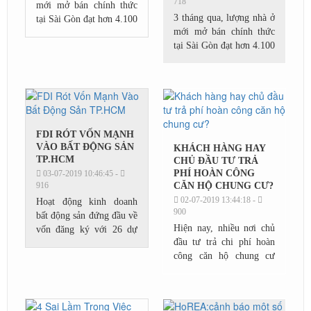
718
mới mở bán chính thức
3 tháng qua, lượng nhà ở
tại Sài Gòn đạt hơn 4.100
mới mở bán chính thức
căn. Đây là mức thấp kỷ
tại Sài Gòn đạt hơn 4.100
lục kể từ khi thị trường
căn. Đây là mức thấp kỷ
hồi phục năm 2014.
lục kể từ khi thị trường
Nguyên nhân...
hồi phục năm 2014.
Nguyên nhân...
FDI RÓT VỐN MẠNH
VÀO BẤT ĐỘNG SẢN
KHÁCH HÀNG HAY
TP.HCM
CHỦ ĐẦU TƯ TRẢ
PHÍ HOÀN CÔNG
03-07-2019 10:46:45 -
916
CĂN HỘ CHUNG CƯ?
02-07-2019 13:44:18 -
Hoạt động kinh doanh
900
bất động sản đứng đầu về
Hiện nay, nhiều nơi chủ
vốn đăng ký với 26 dự
đầu tư trả chi phí hoàn
án, vốn đạt 225,9 triệu
công căn hộ chung cư
USD.Theo số liệu từ Cục
nhưng một số nơi thì
thống kê TP.HCM, đến
người mua phải trả khoản
ngày 20/6 thành...
tiền này; nhiều người băn