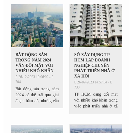
năng sinh lời bền vững,
lâu dài.
BẤT ĐỘNG SẢN
SỞ XÂY DỰNG TP
TRONG NĂM 2024
HCM LẬP DOANH
VẪN ĐỐI MẶT VỚI
NGHIỆP CHUYÊN
NHIỀU KHÓ KHĂN
PHÁT TRIỂN NHÀ Ở
XÃ HỘI
26-12-2023 10:06:02 -
704
26-09-2023 14:57:34 -
738
Bất động sản trong năm
TP HCM đang đối mặt
2024 có thể trải qua giai
với nhiều khó khăn trong
đoạn thăm dò, nhưng vẫn
việc phát triển nhà ở xã
đối mặt với nhiều khó
hội, và Sở Xây dựng TP
khăn. Theo một số
HCM đã đưa ra một loạt
chuyên gia, thị trường
đề xuất nhằm giải quyết
mới có thể bắt đầu...
tình hình này....