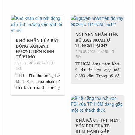
cận trong tháng 5 của
DKRA, số lượng giao
dịch chào bán "cắt lỗ"
thứ cấp đã giảm mạnh,
phần...
NGUYÊN NHÂN TIẾN
ĐỘ XÂY NOXH Ở
KHÓ KHĂN CỦA BẤT
TP.HCM Ì ẠCH?
ĐỘNG SẢN ẢNH
HƯỞNG ĐẾN KINH
29-05-2023 14:48:52 -
TẾ VĨ MÔ
509
08-06-2023 16:35:58 -
TP.HCM đang triển khai
473
9 dự án với quy mô
TTH - Phó thủ tướng Lê
6.383 căn. Trong số đó
Minh Khái thừa nhận sự
có 5 dự án nhà ở xã hội
khó khăn của thị trường
được chuyển tiếp từ giai
bất động sản, trái phiếu
đoạn 2016-2020, 4 dự án
làm ảnh hưởng đến điều
khởi công trong năm...
hành kinh tế vĩ mô cũng
như hoạt...
KHẢ NĂNG THU HÚT
VỐN FDI CỦA TP
HCM ĐANG GẶP