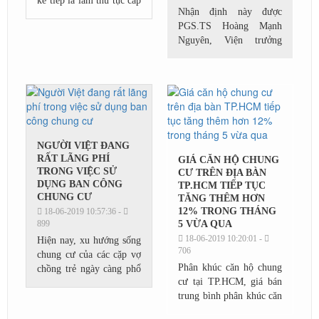
kế tiếp là làm thủ tục cấp
Nhận định này được
sổ hồng cho căn hộ để
PGS.TS Hoàng Mạnh
đảm bảo quyền sở hữu
Nguyên, Viện trưởng
hợp pháp của mình với
Viện nghiên cứu và phát
căn...
triển Đô thị Xanh Việt
Nam, chia sẻ tại toạ đàm
Cafe Xanh với chủ đề
Trường...
NGƯỜI VIỆT ĐANG
RẤT LÃNG PHÍ
GIÁ CĂN HỘ CHUNG
TRONG VIỆC SỬ
CƯ TRÊN ĐỊA BÀN
DỤNG BAN CÔNG
TP.HCM TIẾP TỤC
CHUNG CƯ
TĂNG THÊM HƠN
12% TRONG THÁNG
18-06-2019 10:57:36 -
899
5 VỪA QUA
18-06-2019 10:20:01 -
Hiện nay, xu hướng sống
706
chung cư của các cặp vợ
Phân khúc căn hộ chung
chồng trẻ ngày càng phổ
cư tại TP.HCM, giá bán
biến bởi các lí do phù
trung bình phân khúc căn
hợp với tiềm lực tài
hộ tại đây hiện đã tiệm
chính, xu hướng đô thị