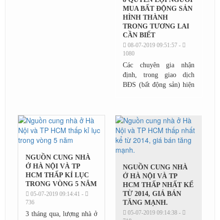
MUA BẤT ĐỘNG SẢN
HÌNH THÀNH
TRONG TƯƠNG LAI
CẦN BIẾT
08-07-2019 09:51:57 -
1080
Các chuyên gia nhận
định, trong giao dịch
BĐS (bất động sản) hiện
nay, nếu các CĐT (chủ
đầu tư), bên phân phối
luôn có sự chuẩn bị kỹ về
luật thì người...
NGUỒN CUNG NHÀ
Ở HÀ NỘI VÀ TP
NGUỒN CUNG NHÀ
HCM THẤP KỈ LỤC
Ở HÀ NỘI VÀ TP
TRONG VÒNG 5 NĂM
HCM THẤP NHẤT KỂ
TỪ 2014, GIÁ BÁN
05-07-2019 09:14:41 -
736
TĂNG MẠNH.
05-07-2019 09:14:38 -
3 tháng qua, lượng nhà ở