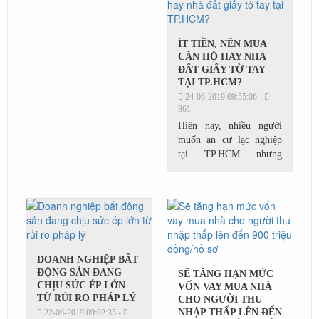
dự án sẽ được...
ÍT TIỀN, NÊN MUA
CĂN HỘ HAY NHÀ
ĐẤT GIẤY TỜ TAY
TẠI TP.HCM?
24-06-2019 09:55:06 -
861
Hiện nay, nhiều người
muốn an cư lạc nghiệp
tại TP.HCM nhưng
không đủ tiền mua nhà
đất có giấy tờ (sổ hồng)
nên chuyển hướng sang
mua nhà đất giấy tờ tay...
DOANH NGHIỆP BẤT
ĐỘNG SẢN ĐANG
SẼ TĂNG HẠN MỨC
CHỊU SỨC ÉP LỚN
VỐN VAY MUA NHÀ
TỪ RỦI RO PHÁP LÝ
CHO NGƯỜI THU
NHẬP THẤP LÊN ĐẾN
22-06-2019 09:02:35 -