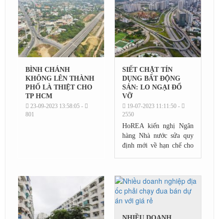
BÌNH CHÁNH
SIẾT CHẶT TÍN
KHÔNG LÊN THÀNH
DỤNG BẤT ĐỘNG
PHỐ LÀ THIỆT CHO
SẢN: LO NGẠI ĐỔ
TP HCM
VỠ
23-09-2023 13:58:05 -
19-07-2023 11:11:50 -
801
2550
HoREA kiến nghị Ngân
hàng Nhà nước sửa quy
định mới về hạn chế cho
vay bất động sản nhằm
tránh kịch bản xấu cuối
năm nay.
NHIỀU DOANH