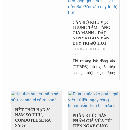
rối”...
CĂN HỘ KHU VỰC
TRUNG TÂM TĂNG
GIÁ MẠNH - ĐẤT
NỀN SÀI GÒN VẪN
DUY TRÌ ĐỘ HOT
05-06-2019 13:56:18 -
852
Thị trường bất động sản
(TTBĐS) tháng 5 tiếp
tục ghi nhận hiện tượng
hiu hắt dự án căn hộ mới
ở Hà Nội và TP.HCM.
Trên thị trường thứ cấp,
căn hộ cao...
HẾT THỜI HẠN 50
NĂM SỞ HỮU,
PHÂN KHÚC SẢN
CONDOTEL SẼ RA
PHẨM GIÁ VỪA TÚI
SAO?
TIỀN NGÀY CÀNG