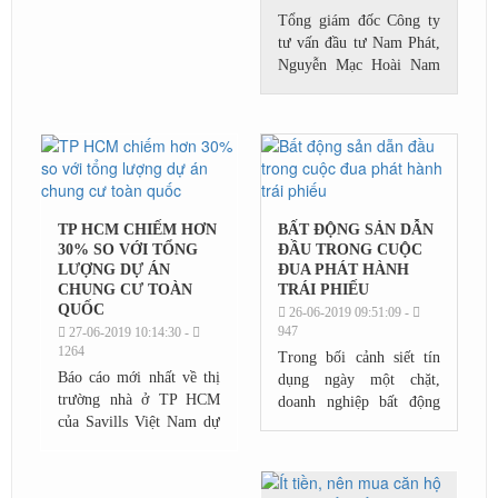
Tổng giám đốc Công ty
tư vấn đầu tư Nam Phát,
Nguyễn Mạc Hoài Nam
cho biết, hiện nay giá căn
hộ tại khu trung tâm Sài
Gòn vượt ra khỏi mọi dự
báo thông thường....
TP HCM CHIẾM HƠN
BẤT ĐỘNG SẢN DẪN
30% SO VỚI TỔNG
ĐẦU TRONG CUỘC
LƯỢNG DỰ ÁN
ĐUA PHÁT HÀNH
CHUNG CƯ TOÀN
TRÁI PHIẾU
QUỐC
26-06-2019 09:51:09 -
947
27-06-2019 10:14:30 -
1264
Trong bối cảnh siết tín
Báo cáo mới nhất về thị
dụng ngày một chặt,
trường nhà ở TP HCM
doanh nghiệp bất động
của Savills Việt Nam dự
sản đua phát hành trái
báo, đến năm 2021, thị
phiếu, huy động vốn từ
trường ước tính có hơn
bên ngoài.Số liệu mới
154.000 căn hộ từ 100
nhất từ các công...