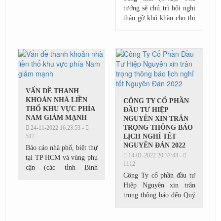
đảm bảo việc mua hàng
tướng sẽ chủ trì hội nghị
của mình được thuận tiện
tháo gỡ khó khăn cho thị
và an toàn
trường bất động sản. Đây
là hội nghị trực tuyến với
sự tham gia của nhiều
địa...
VẤN ĐỀ THANH
KHOẢN NHÀ LIỀN
CÔNG TY CỔ PHẦN
THỔ KHU VỰC PHÍA
ĐẦU TƯ HIỆP
NAM GIẢM MẠNH
NGUYÊN XIN TRÂN
TRỌNG THÔNG BÁO
24-11-2022 16:23:53 -
517
LỊCH NGHỈ TẾT
NGUYÊN ĐÁN 2022
Báo cáo nhà phố, biệt thự
14-01-2022 20:37:43 -
tại TP HCM và vùng phụ
1112
cận (các tỉnh Bình
Công Ty cổ phần đầu tư
Dương, Đồng Nai, Long
Hiệp Nguyên xin trân
An, Bà Rịa – Vũng Tàu,
trọng thông báo đến Quý
Tây Ninh) của DKRA
khách hàng/ Đối tác lịch
Việt Nam cho thấy, trong
nghỉ tết Nguyên Đán
tháng...