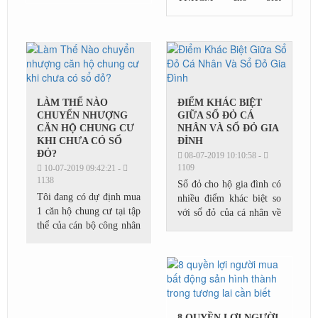
TP.HCM là đô thị đặc
hội về việc tiếp tục hoàn
biệt, với vị thế là trung
thiện, nâng cao hiệu lực,
tâm kinh tế lớn nhất cả
hiệu quả thực...
nước, phát triển theo
mô...
LÀM THẾ NÀO
ĐIỂM KHÁC BIỆT
CHUYỂN NHƯỢNG
GIỮA SỔ ĐỎ CÁ
CĂN HỘ CHUNG CƯ
NHÂN VÀ SỔ ĐỎ GIA
KHI CHƯA CÓ SỔ
ĐÌNH
ĐỎ?
08-07-2019 10:10:58 -
1109
10-07-2019 09:42:21 -
1138
Sổ đỏ cho hộ gia đình có
Tôi đang có dự định mua
nhiều điểm khác biệt so
1 căn hộ chung cư tại tập
với sổ đỏ của cá nhân về
thể của cán bộ công nhân
hình thức sở hữu và quy
viên Học viện kỹ thuật
định chuyển đổi, sang tên
quân sự. Căn hộ đó mới
khi có nhu cầu.Giấy
được cấp quyết định
chứng...
của...
8 QUYỀN LỢI NGƯỜI