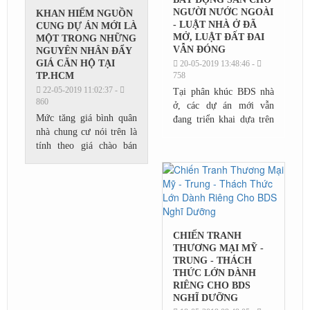
NGƯỜI NƯỚC NGOÀI
KHAN HIẾM NGUỒN
- LUẬT NHÀ Ở ĐÃ
CUNG DỰ ÁN MỚI LÀ
MỞ, LUẬT ĐẤT ĐAI
MỘT TRONG NHỮNG
VẪN ĐÓNG
NGUYÊN NHÂN ĐẨY
GIÁ CĂN HỘ TẠI
20-05-2019 13:48:46 -
TP.HCM
758
22-05-2019 11:02:37 -
Tại phân khúc BĐS nhà
860
ở, các dự án mới vẫn
Mức tăng giá bình quân
đang triển khai dựa trên
nhà chung cư nói trên là
quan hệ cung – cầu đối
tính theo giá chào bán
với từng nhóm BĐS
của nguồn cung mới tung
được phân định theo giá.
ra, tức thị trường sơ cấp.
Nhóm BĐS nhà ở giá...
Còn trên thị trường thứ
cấp, giá căn...
CHIẾN TRANH
THƯƠNG MẠI MỸ -
TRUNG - THÁCH
THỨC LỚN DÀNH
RIÊNG CHO BDS
NGHĨ DƯỠNG