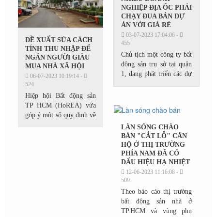
NGHIỆP ĐỊA ỐC PHẢI
CHẠY ĐUA BÁN DỰ
ÁN VỚI GIÁ RẺ
03-07-2023 17:04:06 -
ĐỀ XUẤT SỬA CÁCH
455
TÍNH THU NHẬP ĐỂ
Chủ tịch một công ty bất
NGĂN NGƯỜI GIÀU
động sản trụ sở tại quận
MUA NHÀ XÃ HỘI
1, đang phát triển các dự
06-07-2023 10:19:14 -
án nhà ở tại khu Tây TP
524
HCM và Bình Dương,
Hiệp hội Bất động sản
tiết lộ 6 tháng qua công
TP HCM (HoREA) vừa
ty quay cuồng...
góp ý một số quy định về
chính sách nhà ở xã hội
LÀN SÓNG CHÀO
của Dự thảo Luật Nhà ở
BÁN "CẮT LỖ" CĂN
(sửa đổi), trong đó nêu
HỘ Ở THỊ TRƯỜNG
PHÍA NAM ĐÃ CÓ
tình trạng...
DẤU HIỆU HẠ NHIỆT
12-06-2023 11:16:08 -
509
Theo báo cáo thị trường
bất động sản nhà ở
TP.HCM và vùng phụ