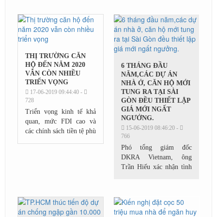
cận mức 37 triệu/m2,
mới và giá...
tăng thêm 0,8% so với
mức giá bán thời điểm...
THỊ TRƯỜNG CĂN
HỘ ĐẾN NĂM 2020
6 THÁNG ĐẦU
VẪN CÒN NHIỀU
NĂM,CÁC DỰ ÁN
TRIỂN VỌNG
NHÀ Ở, CĂN HỘ MỚI
TUNG RA TẠI SÀI
17-06-2019 09:44:40 -
728
GÒN ĐỀU THIẾT LẬP
GIÁ MỚI NGẤT
Triển vọng kinh tế khả
NGƯỞNG.
quan, mức FDI cao và
15-06-2019 08:46:20 -
các chính sách tiền tệ phù
766
hợp tạo cơ sở niềm tin
Phó tổng giám đốc
rằng thị trường BĐS Việt
DKRA Vietnam, ông
Nam sẽ tiếp tục phát
Trần Hiếu xác nhận tình
triển. “ Nguồn...
trạng khan hiếm hàng
hóa cục bộ trong năm
2019 đang đẩy bất động
sản nhà ở tại TP HCM
đua nhau leo...