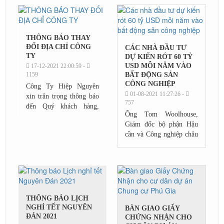
2022 như sau:
THÔNG BÁO THAY
ĐỔI ĐỊA CHỈ CÔNG
CÁC NHÀ ĐẦU TƯ
TY
DỰ KIẾN RÓT 60 TỶ
USD MỖI NĂM VÀO
17-12-2021 22:00:59 -
1159
BẤT ĐỘNG SẢN
CÔNG NGHIỆP
Công Ty Hiệp Nguyên
01-08-2021 11:27:26 -
xin trân trọng thông báo
757
đến Quý khách hàng,
Ông Tom Woolhouse,
Quý đối tác về việc thay
Giám đốc bộ phận Hậu
đổi địa chỉ trụ sở Công
cần và Công nghiệp châu
Ty Hiệp Nguyên kể từ
Á Thái Bình Dương JLL
ngày 15 tháng 12 năm...
cho biết, sự thay đổi
mạng lưới chuỗi cung
ứng và nhu cầu phân bổ
lại...
THÔNG BÁO LỊCH
NGHỈ TẾT NGUYÊN
BÀN GIAO GIẤY
ĐÁN 2021
CHỨNG NHẬN CHO