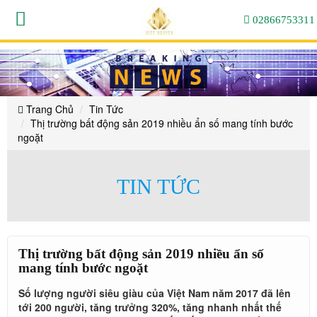
Thị
Thị
Thị
Thị
Thị
Thị
trường
trường
trường
02866753311
trường
bất
bất
trường
trường
bất
động
động
bất
sản
động
sản
bất
2019
bất
sản
2019
động
nhiều
nhiều
ẩn
2019
động
sản
ẩn
số
nhiều
động
mang
số
2019
sản
tính
ẩn
mang
bước
Trang Chủ
Tin Tức
tính
số
sản
nhiều
ngoặt
2019
bước
Thị trường bất động sản 2019 nhiều ẩn số mang tính bước
mang
ẩn
ngoặt
ngoặt
tính
2019
nhiều
số
bước
ngoặt
ẩn
nhiều
mang
TIN TỨC
tính
số
ẩn
bước
mang
số
ngoặt
tính
mang
Thị trường bất động sản 2019 nhiều ẩn số
bước
mang tính bước ngoặt
tính
ngoặt
Số lượng người siêu giàu của Việt Nam năm 2017 đã lên
tới 200 người, tăng trưởng 320%, tăng nhanh nhất thế