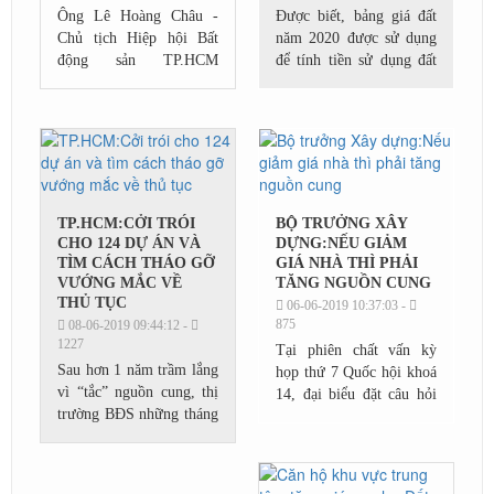
Ông Lê Hoàng Châu -
Được biết, bảng giá đất
Chủ tịch Hiệp hội Bất
năm 2020 được sử dụng
động sản TP.HCM
để tính tiền sử dụng đất
(HoREA) cho biết, ông
khi Nhà nước công nhận
đánh giá cao những nỗ
quyền sử dụng đất ở của
lực của ngân hàng Nhà
hộ gia đình, cá nhân
nước trong việc đảm bảo
đối...
an ninh...
TP.HCM:CỞI TRÓI
BỘ TRƯỞNG XÂY
CHO 124 DỰ ÁN VÀ
DỰNG:NẾU GIẢM
TÌM CÁCH THÁO GỠ
GIÁ NHÀ THÌ PHẢI
VƯỚNG MẮC VỀ
TĂNG NGUỒN CUNG
THỦ TỤC
06-06-2019 10:37:03 -
875
08-06-2019 09:44:12 -
1227
Tại phiên chất vấn kỳ
Sau hơn 1 năm trầm lắng
họp thứ 7 Quốc hội khoá
vì “tắc” nguồn cung, thị
14, đại biểu đặt câu hỏi
trường BĐS những tháng
về vấn đề giá bất động
cuối năm được kỳ vọng
sản hiện cao hơn nhiều so
sẽ phát triển mạnh mẽ trở
với thu nhập bình quân
lại sau động thái “gỡ
người...