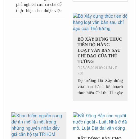
phủ nghiên cứu cơ chế để
tại TP.HCM có xu hướng
thực hiện cho được việc
tiếp tục tăng thêm 12%
người Việt Nam đứng tên
so với cùng kỳ năm...
mua nhà nhận chuyển
nhượng quyền sử dụng
đất,...
BỘ XÂY DỰNG THÚC
TIẾN ĐỘ HÀNG
LOẠT VĂN BẢN SAU
CHỈ ĐẠO CỦA THỦ
TƯỚNG
25-05-2019 09:21:54 -
738
Bộ trưởng Bộ Xây dựng
vừa ban hành kế hoạch
thực hiện Chỉ thị 11 ngày
23/4/2019 của Thủ tướng
Chính phủ về một số giải
pháp thúc đẩy thị trường
bất...
BẤT ĐỘNG SẢN CHO