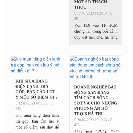
MỘT SỐ THÁCH
THỨC
17-05-2023 11:26:34 -
384
Vốn FDI vào TP HCM
chững lại trong bối cảnh
quỹ đất hạn chế, hạ tầng
chưa tốt và các địa
phương khác ngày càng
tỏ ra năng động hơn.
KHI MUA HÀNG
ĐIỆN LẠNH TRẢ
DOANH NGHIỆP BẤT
GÓP, BẠN CẦN LƯU
ĐỘNG SẢN ĐANG
Ý MỘT SỐ ĐIỂM GÌ ?
TÌM CÁCH SỐNG
SÓT VÀ CHỜ NHỮNG
12-05-2023 09:31:30 -
435
PHƯƠNG ÁN HỖ
TRỢ KHẢ THI
Khi mua hàng điện lạnh
20-02-2023 12:13:24 -
trả góp, bạn cần lưu ý
478
một số điểm sau đây để
Sáng mai (17/2), Thủ