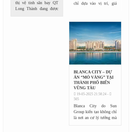
thị vệ tinh sân bay QT
chỉ dựa vào vị trí, giá
Long Thành đang được
bán hay thiết kế tổng thể,
nhiều nhà đầu tư quan
mà còn phụ thuộc rất lớn
tâm. Vậy nhìn từ góc độ
vào diện tích và số
đầu tư dài hạn, The Link
lượng...
City là cơ hội tiềm...
BLANCA CITY – DỰ
ÁN “MỎ VÀNG” TẠI
THÀNH PHỐ BIỂN
VŨNG TÀU
19-05-2025 21:58:24 -
505
Blanca City do Sun
Group kiến tạo không chỉ
là nơi an cư lý tưởng mà
còn được ví như “mỏ
vàng” đầu tư với tiềm