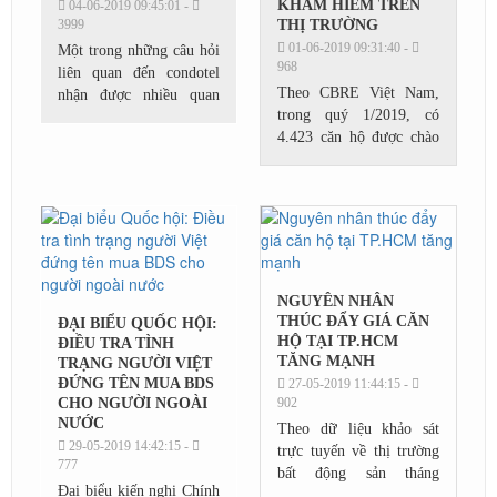
KHAM HIẾM TRÊN
04-06-2019 09:45:01 -
3999
THỊ TRƯỜNG
01-06-2019 09:31:40 -
Một trong những câu hỏi
968
liên quan đến condotel
Theo CBRE Việt Nam,
nhận được nhiều quan
trong quý 1/2019, có
tâm của dư luận trong
4.423 căn hộ được chào
thời gian qua là hết thời
bán, giảm 46% theo quý
hạn 50 năm, quyền sở
và 54% so với cùng kỳ
hữu loại căn hộ này...
năm trước. Tương tự, ở
thị trường biệt thự và
nhà...
NGUYÊN NHÂN
THÚC ĐẨY GIÁ CĂN
ĐẠI BIỂU QUỐC HỘI:
HỘ TẠI TP.HCM
ĐIỀU TRA TÌNH
TĂNG MẠNH
TRẠNG NGƯỜI VIỆT
ĐỨNG TÊN MUA BDS
27-05-2019 11:44:15 -
CHO NGƯỜI NGOÀI
902
NƯỚC
Theo dữ liệu khảo sát
29-05-2019 14:42:15 -
trực tuyến về thị trường
777
bất động sản tháng
Đại biểu kiến nghị Chính
4/2019 , giá bán căn hộ