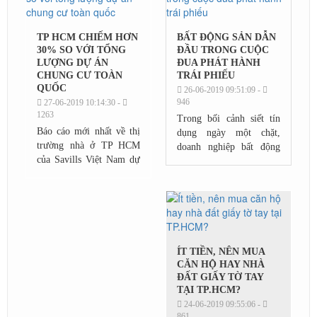
TP HCM CHIẾM HƠN
BẤT ĐỘNG SẢN DẪN
30% SO VỚI TỔNG
ĐẦU TRONG CUỘC
LƯỢNG DỰ ÁN
ĐUA PHÁT HÀNH
CHUNG CƯ TOÀN
TRÁI PHIẾU
QUỐC
26-06-2019 09:51:09 -
946
27-06-2019 10:14:30 -
1263
Trong bối cảnh siết tín
Báo cáo mới nhất về thị
dụng ngày một chặt,
trường nhà ở TP HCM
doanh nghiệp bất động
của Savills Việt Nam dự
sản đua phát hành trái
báo, đến năm 2021, thị
phiếu, huy động vốn từ
trường ước tính có hơn
bên ngoài.Số liệu mới
154.000 căn hộ từ 100
nhất từ các công...
dự án sẽ được...
ÍT TIỀN, NÊN MUA
CĂN HỘ HAY NHÀ
ĐẤT GIẤY TỜ TAY
TẠI TP.HCM?
24-06-2019 09:55:06 -
861