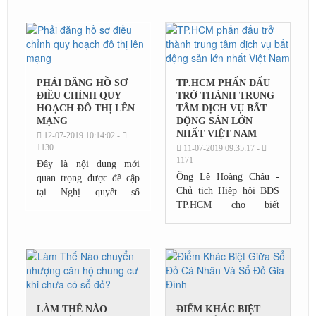
nhận Quyền sử dụng đất,
quyền sở hữu nhà ở và tài
sản khác gắn...
PHẢI ĐĂNG HỒ SƠ
TP.HCM PHẤN ĐẤU
ĐIỀU CHỈNH QUY
TRỞ THÀNH TRUNG
HOẠCH ĐÔ THỊ LÊN
TÂM DỊCH VỤ BẤT
MẠNG
ĐỘNG SẢN LỚN
NHẤT VIỆT NAM
12-07-2019 10:14:02 -
1130
11-07-2019 09:35:17 -
1171
Đây là nội dung mới
Ông Lê Hoàng Châu -
quan trọng được đề cập
Chủ tịch Hiệp hội BĐS
tại Nghị quyết số
TP.HCM cho biết
82/2019/QH14 của Quốc
TP.HCM là đô thị đặc
hội về việc tiếp tục hoàn
biệt, với vị thế là trung
thiện, nâng cao hiệu lực,
tâm kinh tế lớn nhất cả
hiệu quả thực...
nước, phát triển theo
mô...
LÀM THẾ NÀO
ĐIỂM KHÁC BIỆT