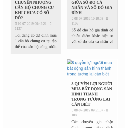
CHUYỂN NHƯỢNG
GIỮA SỔ ĐỎ CÁ
CĂN HỘ CHUNG CƯ
NHÂN VÀ SỔ ĐỎ GIA
KHI CHƯA CÓ SỔ
ĐÌNH
ĐỎ?
08-07-2019 10:10:58 -
1108
10-07-2019 09:42:21 -
1137
Sổ đỏ cho hộ gia đình có
Tôi đang có dự định mua
nhiều điểm khác biệt so
1 căn hộ chung cư tại tập
với sổ đỏ của cá nhân về
thể của cán bộ công nhân
hình thức sở hữu và quy
viên Học viện kỹ thuật
định chuyển đổi, sang tên
quân sự. Căn hộ đó mới
khi có nhu cầu.Giấy
được cấp quyết định
chứng...
của...
8 QUYỀN LỢI NGƯỜI
MUA BẤT ĐỘNG SẢN
HÌNH THÀNH
TRONG TƯƠNG LAI
CẦN BIẾT
08-07-2019 09:51:57 -
1080
Các chuyên gia nhận
định, trong giao dịch