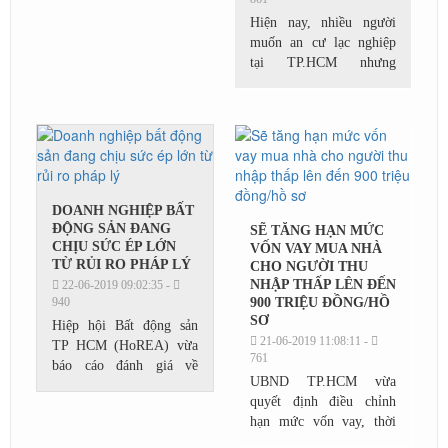
Hiện nay, nhiều người
muốn an cư lạc nghiệp
tại TP.HCM nhưng
không đủ tiền mua nhà
đất có giấy tờ (sổ hồng)
nên chuyển hướng sang
mua nhà đất giấy tờ tay...
DOANH NGHIỆP BẤT
ĐỘNG SẢN ĐANG
SẼ TĂNG HẠN MỨC
CHỊU SỨC ÉP LỚN
VỐN VAY MUA NHÀ
TỪ RỦI RO PHÁP LÝ
CHO NGƯỜI THU
NHẬP THẤP LÊN ĐẾN
22-06-2019 09:02:35 -
940
900 TRIỆU ĐỒNG/HỒ
SƠ
Hiệp hội Bất động sản
21-06-2019 11:08:11 -
TP HCM (HoREA) vừa
761
báo cáo đánh giá về
UBND TP.HCM vừa
những vướng mắc pháp
quyết định điều chỉnh
lý các doanh nghiệp địa
hạn mức vốn vay, thời
ốc đang gặp phải trong
hạn cho vay đối với đối
năm 2019 khi phát triển