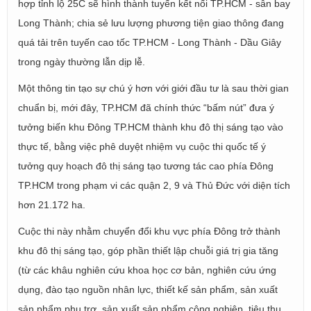
hợp tỉnh lộ 25C sẽ hình thành tuyến kết nối TP.HCM - sân bay
Long Thành; chia sẻ lưu lượng phương tiện giao thông đang
quá tải trên tuyến cao tốc TP.HCM - Long Thành - Dầu Giây
trong ngày thường lẫn dịp lễ.
Một thông tin tạo sự chú ý hơn với giới đầu tư là sau thời gian
chuẩn bị, mới đây, TP.HCM đã chính thức “bấm nút” đưa ý
tưởng biến khu Đông TP.HCM thành khu đô thị sáng tạo vào
thực tế, bằng việc phê duyệt nhiệm vụ cuộc thi quốc tế ý
tưởng quy hoạch đô thị sáng tạo tương tác cao phía Đông
TP.HCM trong phạm vi các quận 2, 9 và Thủ Đức với diện tích
hơn 21.172 ha.
Cuộc thi này nhằm chuyển đổi khu vực phía Đông trở thành
khu đô thị sáng tạo, góp phần thiết lập chuỗi giá trị gia tăng
(từ các khâu nghiên cứu khoa học cơ bản, nghiên cứu ứng
dụng, đào tạo nguồn nhân lực, thiết kế sản phẩm, sản xuất
sản phẩm phụ trợ, sản xuất sản phẩm công nghiệp, tiêu thụ