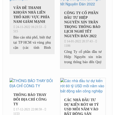
VẤN ĐỀ THANH
KHOẢN NHÀ LIỀN
CÔNG TY CỔ PHẦN
THỔ KHU VỰC PHÍA
ĐẦU TƯ HIỆP
NAM GIẢM MẠNH
NGUYÊN XIN TRÂN
TRỌNG THÔNG BÁO
24-11-2022 16:23:53 -
515
LỊCH NGHỈ TẾT
NGUYÊN ĐÁN 2022
Báo cáo nhà phố, biệt thự
14-01-2022 20:37:43 -
tại TP HCM và vùng phụ
1106
cận (các tỉnh Bình
Công Ty cổ phần đầu tư
Dương, Đồng Nai, Long
Hiệp Nguyên xin trân
An, Bà Rịa – Vũng Tàu,
trọng thông báo đến Quý
Tây Ninh) của DKRA
khách hàng/ Đối tác lịch
Việt Nam cho thấy, trong
nghỉ tết Nguyên Đán
tháng...
2022 như sau:
THÔNG BÁO THAY
ĐỔI ĐỊA CHỈ CÔNG
CÁC NHÀ ĐẦU TƯ
TY
DỰ KIẾN RÓT 60 TỶ
USD MỖI NĂM VÀO
17-12-2021 22:00:59 -
1153
BẤT ĐỘNG SẢN