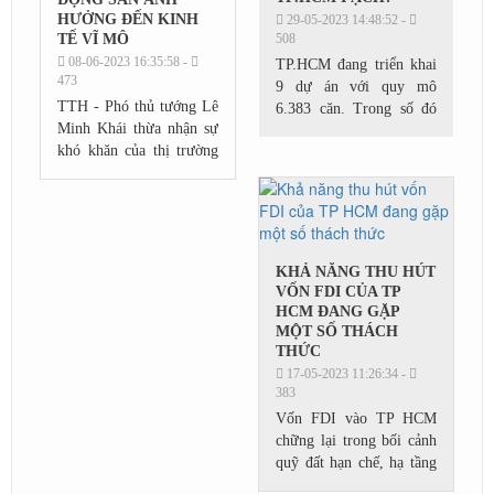
HƯỞNG ĐẾN KINH
29-05-2023 14:48:52 -
TẾ VĨ MÔ
508
08-06-2023 16:35:58 -
TP.HCM đang triển khai
473
9 dự án với quy mô
TTH - Phó thủ tướng Lê
6.383 căn. Trong số đó
Minh Khái thừa nhận sự
có 5 dự án nhà ở xã hội
khó khăn của thị trường
được chuyển tiếp từ giai
bất động sản, trái phiếu
đoạn 2016-2020, 4 dự án
làm ảnh hưởng đến điều
khởi công trong năm...
hành kinh tế vĩ mô cũng
như hoạt...
KHẢ NĂNG THU HÚT
VỐN FDI CỦA TP
HCM ĐANG GẶP
MỘT SỐ THÁCH
THỨC
17-05-2023 11:26:34 -
383
Vốn FDI vào TP HCM
chững lại trong bối cảnh
quỹ đất hạn chế, hạ tầng
chưa tốt và các địa