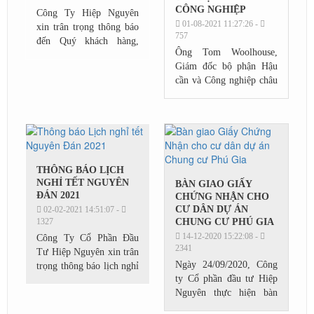
CÔNG NGHIỆP
Công Ty Hiệp Nguyên
01-08-2021 11:27:26 -
xin trân trọng thông báo
757
đến Quý khách hàng,
Ông Tom Woolhouse,
Quý đối tác về việc thay
Giám đốc bộ phận Hậu
đổi địa chỉ trụ sở Công
cần và Công nghiệp châu
Ty Hiệp Nguyên kể từ
Á Thái Bình Dương JLL
ngày 15 tháng 12 năm...
cho biết, sự thay đổi
mạng lưới chuỗi cung
ứng và nhu cầu phân bổ
lại...
THÔNG BÁO LỊCH
NGHỈ TẾT NGUYÊN
BÀN GIAO GIẤY
ĐÁN 2021
CHỨNG NHẬN CHO
CƯ DÂN DỰ ÁN
02-02-2021 14:51:07 -
1327
CHUNG CƯ PHÚ GIA
14-12-2020 15:22:08 -
Công Ty Cổ Phần Đầu
2341
Tư Hiệp Nguyên xin trân
Ngày 24/09/2020, Công
trọng thông báo lịch nghỉ
ty Cổ phần đầu tư Hiệp
tết Nguyên Đán 2021
Nguyên thực hiện bàn
giao đợt 1 Giấy chứng