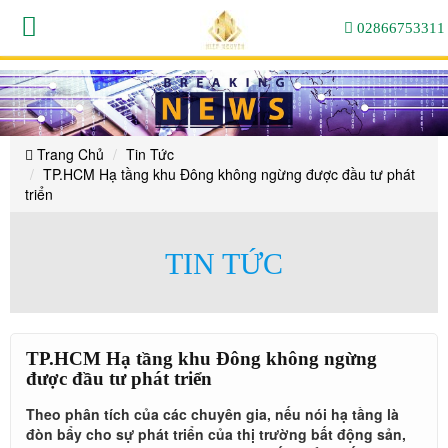
TP.HCM
TP.HCM
TP.HCM
TP.HCM
TP.HCM
TP.HCM
Hạ
Hạ
Hạ
02866753311
Hạ
tầng
tầng
Hạ
Hạ
tầng
khu
khu
tầng
Đông
khu
Đông
tầng
không
tầng
Đông
không
khu
ngừng
ngừng
được
không
khu
Đông
được
đầu
ngừng
khu
tư
đầu
không
Đông
phát
được
tư
triển
Trang Chủ
Tin Tức
phát
đầu
Đông
ngừng
không
triển
TP.HCM Hạ tầng khu Đông không ngừng được đầu tư phát
tư
được
triển
phát
không
ngừng
đầu
triển
được
ngừng
tư
TIN TỨC
phát
đầu
được
triển
tư
đầu
phát
tư
TP.HCM Hạ tầng khu Đông không ngừng
triển
được đầu tư phát triển
phát
Theo phân tích của các chuyên gia, nếu nói hạ tầng là
đòn bẩy cho sự phát triển của thị trường bất động sản,