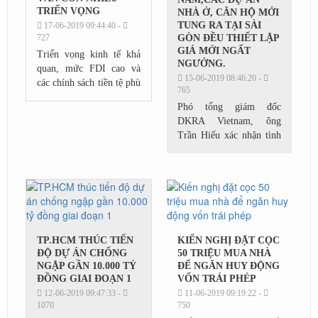
TRIỂN VỌNG
NHÀ Ở, CĂN HỘ MỚI
TUNG RA TẠI SÀI
17-06-2019 09:44:40 -
727
GÒN ĐỀU THIẾT LẬP
GIÁ MỚI NGẤT
Triển vọng kinh tế khả
NGƯỞNG.
quan, mức FDI cao và
15-06-2019 08:46:20 -
các chính sách tiền tệ phù
765
hợp tạo cơ sở niềm tin
Phó tổng giám đốc
rằng thị trường BĐS Việt
DKRA Vietnam, ông
Nam sẽ tiếp tục phát
Trần Hiếu xác nhận tình
triển. “ Nguồn...
trạng khan hiếm hàng
hóa cục bộ trong năm
2019 đang đẩy bất động
sản nhà ở tại TP HCM
đua nhau leo...
TP.HCM THÚC TIẾN
KIẾN NGHỊ ĐẶT CỌC
ĐỘ DỰ ÁN CHỐNG
50 TRIỆU MUA NHÀ
NGẬP GẦN 10.000 TỶ
ĐỂ NGĂN HUY ĐỘNG
ĐỒNG GIAI ĐOẠN 1
VỐN TRÁI PHÉP
12-06-2019 09:47:33 -
11-06-2019 09:19:22 -
1070
750