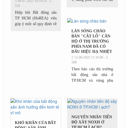
06-07-2023 10:19:14 -
án nhà ở tại khu Tây TP
524
HCM và Bình Dương,
Hiệp hội Bất động sản
tiết lộ 6 tháng qua công
TP HCM (HoREA) vừa
ty quay cuồng...
góp ý một số quy định về
chính sách nhà ở xã hội
LÀN SÓNG CHÀO
của Dự thảo Luật Nhà ở
BÁN "CẮT LỖ" CĂN
(sửa đổi), trong đó nêu
HỘ Ở THỊ TRƯỜNG
PHÍA NAM ĐÃ CÓ
tình trạng...
DẤU HIỆU HẠ NHIỆT
12-06-2023 11:16:08 -
508
Theo báo cáo thị trường
bất động sản nhà ở
TP.HCM và vùng phụ
cận trong tháng 5 của
DKRA, số lượng giao
dịch chào bán "cắt lỗ"
thứ cấp đã giảm mạnh,
phần...
NGUYÊN NHÂN TIẾN
ĐỘ XÂY NOXH Ở
KHÓ KHĂN CỦA BẤT
TP.HCM Ì ẠCH?
ĐỘNG SẢN ẢNH