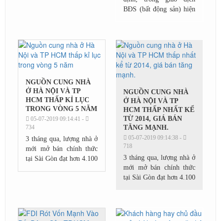
BĐS (bất động sản) hiện
nay, nếu các CĐT (chủ
đầu tư), bên phân phối
luôn có sự chuẩn bị kỹ về
luật thì người...
NGUỒN CUNG NHÀ
Ở HÀ NỘI VÀ TP
NGUỒN CUNG NHÀ
HCM THẤP KỈ LỤC
Ở HÀ NỘI VÀ TP
TRONG VÒNG 5 NĂM
HCM THẤP NHẤT KỂ
TỪ 2014, GIÁ BÁN
05-07-2019 09:14:41 -
734
TĂNG MẠNH.
05-07-2019 09:14:38 -
3 tháng qua, lượng nhà ở
718
mới mở bán chính thức
3 tháng qua, lượng nhà ở
tại Sài Gòn đạt hơn 4.100
mới mở bán chính thức
căn. Đây là mức thấp kỷ
tại Sài Gòn đạt hơn 4.100
lục kể từ khi thị trường
căn. Đây là mức thấp kỷ
hồi phục năm 2014.
lục kể từ khi thị trường
Nguyên nhân...
hồi phục năm 2014.
Nguyên nhân...