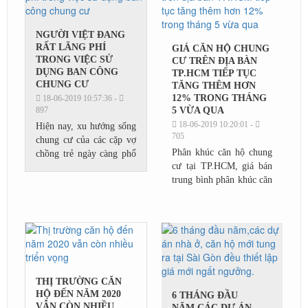
Trường...
NGƯỜI VIỆT ĐANG
RẤT LÃNG PHÍ
GIÁ CĂN HỘ CHUNG
TRONG VIỆC SỬ
CƯ TRÊN ĐỊA BÀN
DỤNG BAN CÔNG
TP.HCM TIẾP TỤC
CHUNG CƯ
TĂNG THÊM HƠN
12% TRONG THÁNG
18-06-2019 10:57:36 -
897
5 VỪA QUA
18-06-2019 10:20:01 -
Hiện nay, xu hướng sống
705
chung cư của các cặp vợ
Phân khúc căn hộ chung
chồng trẻ ngày càng phổ
cư tại TP.HCM, giá bán
biến bởi các lí do phù
trung bình phân khúc căn
hợp với tiềm lực tài
hộ tại đây hiện đã tiệm
chính, xu hướng đô thị
cận mức 37 triệu/m2,
mới và giá...
tăng thêm 0,8% so với
mức giá bán thời điểm...
THỊ TRƯỜNG CĂN
HỘ ĐẾN NĂM 2020
6 THÁNG ĐẦU
VẪN CÒN NHIỀU
NĂM,CÁC DỰ ÁN