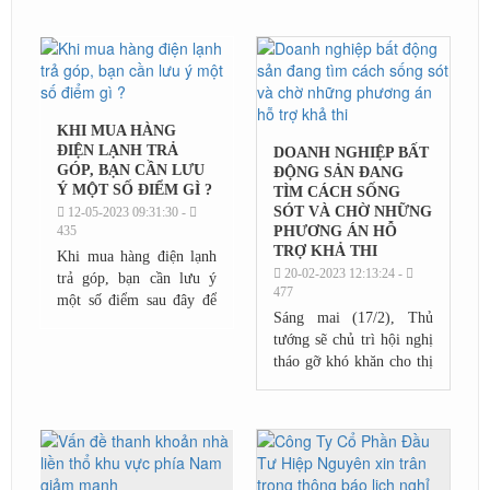
phương khác ngày càng
tỏ ra năng động hơn.
KHI MUA HÀNG
ĐIỆN LẠNH TRẢ
DOANH NGHIỆP BẤT
GÓP, BẠN CẦN LƯU
ĐỘNG SẢN ĐANG
Ý MỘT SỐ ĐIỂM GÌ ?
TÌM CÁCH SỐNG
SÓT VÀ CHỜ NHỮNG
12-05-2023 09:31:30 -
435
PHƯƠNG ÁN HỖ
TRỢ KHẢ THI
Khi mua hàng điện lạnh
20-02-2023 12:13:24 -
trả góp, bạn cần lưu ý
477
một số điểm sau đây để
Sáng mai (17/2), Thủ
đảm bảo việc mua hàng
tướng sẽ chủ trì hội nghị
của mình được thuận tiện
tháo gỡ khó khăn cho thị
và an toàn
trường bất động sản. Đây
là hội nghị trực tuyến với
sự tham gia của nhiều
địa...