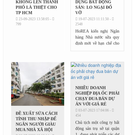
KHÔNG LÊN THÀNH
DỤNG BẤT ĐỘNG
PHỐ LÀ THIỆT CHO
SẢN: LO NGẠI ĐỔ
TP HCM
VỠ
23-09-2023 13:58:05 -
19-07-2023 11:11:50 -
799
2548
HoREA kiến nghị Ngân
hàng Nhà nước sửa quy
định mới về hạn chế cho
vay bất động sản nhằm
tránh kịch bản xấu cuối
năm nay.
NHIỀU DOANH
NGHIỆP ĐỊA ỐC PHẢI
CHẠY ĐUA BÁN DỰ
ÁN VỚI GIÁ RẺ
03-07-2023 17:04:06 -
ĐỀ XUẤT SỬA CÁCH
454
TÍNH THU NHẬP ĐỂ
Chủ tịch một công ty bất
NGĂN NGƯỜI GIÀU
động sản trụ sở tại quận
MUA NHÀ XÃ HỘI
1, đang phát triển các dự