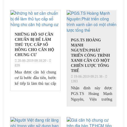
tượng có thu nhập thấp
các...
vay tiền tại Quỹ Phát
triển nhà ở để tạo...
NHỮNG HỒ SƠ CẦN
CHUẨN BỊ ĐỂ LÀM
PGS.TS HOÀNG
THỦ TỤC CẤP SỔ
MẠNH
HỒNG CHO CĂN HỘ
NGUYÊN:PHÁT
CHUNG CƯ
TRIỂN CÔNG TRÌNH
XANH CẦN CÓ MỘT
20-06-2019 09:18:20 -
839
CHIẾN LƯỢC TỔNG
THỂ
Mua được căn hộ chung
19-06-2019 09:21:38 -
cư là bước đầu tiên, bước
1393
kế tiếp là làm thủ tục cấp
Nhận định này được
sổ hồng cho căn hộ để
PGS.TS Hoàng Mạnh
đảm bảo quyền sở hữu
Nguyên, Viện trưởng
hợp pháp của mình với
Viện nghiên cứu và phát
căn...
triển Đô thị Xanh Việt
Nam, chia sẻ tại toạ đàm
Cafe Xanh với chủ đề