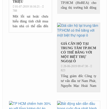
TRIỆU
TP.HCM (HoREA) cho
01-07-2019 16:16:21 -
rằng thị trường bất động
788
sản hiện nay vẫn chưa
Một lỗi sai hoặc chưa
phát triển ổn định và còn
hiểu đúng tính chất mua
tiềm ẩn nhiều rủi ro, cần
bán nhà có thể dẫn đến
có biện...
thiệt hại lớn cho người
bán nhà, đặc biệt là
người tự bán nhà khi còn
GIÁ CĂN HỘ TẠI
thiếu kinh...
TRUNG TÂM TP.HCM
CÓ THỂ BẰNG VỚI
MỘT BIỆT THỰ
NGOẠI Ô
28-06-2019 09:47:38 -
823
Tổng giám đốc Công ty
tư vấn đầu tư Nam Phát,
Nguyễn Mạc Hoài Nam
cho biết, hiện nay giá căn
hộ tại khu trung tâm Sài
Gòn vượt ra khỏi mọi dự
báo thông thường....