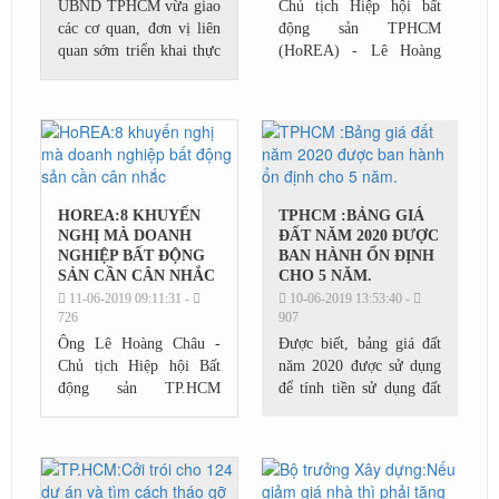
UBND TPHCM vừa giao
Chủ tịch Hiệp hội bất
các cơ quan, đơn vị liên
động sản TPHCM
quan sớm triển khai thực
(HoREA) - Lê Hoàng
hiện, đảm bảo tiến độ dự
Châu cho biết, vừa có
án Giải quyết ngập do
văn bản đề xuất sửa đổi,
triều khu vực TPHCM có
bổ sung một số điều liên
xét đến yếu tố...
quan tới các bộ luật...
HOREA:8 KHUYẾN
TPHCM :BẢNG GIÁ
NGHỊ MÀ DOANH
ĐẤT NĂM 2020 ĐƯỢC
NGHIỆP BẤT ĐỘNG
BAN HÀNH ỔN ĐỊNH
SẢN CẦN CÂN NHẮC
CHO 5 NĂM.
11-06-2019 09:11:31 -
10-06-2019 13:53:40 -
726
907
Ông Lê Hoàng Châu -
Được biết, bảng giá đất
Chủ tịch Hiệp hội Bất
năm 2020 được sử dụng
động sản TP.HCM
để tính tiền sử dụng đất
(HoREA) cho biết, ông
khi Nhà nước công nhận
đánh giá cao những nỗ
quyền sử dụng đất ở của
lực của ngân hàng Nhà
hộ gia đình, cá nhân
nước trong việc đảm bảo
đối...