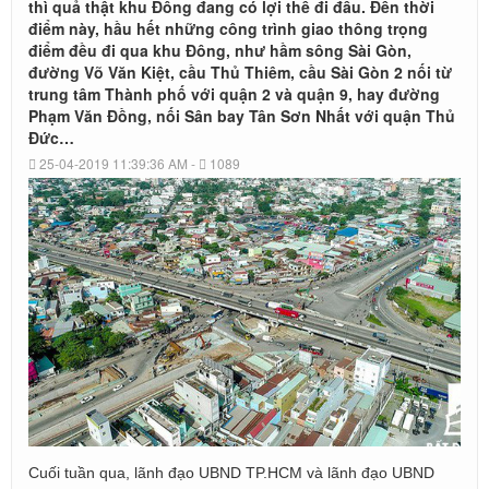
triển
thì quả thật khu Đông đang có lợi thế đi đầu. Đến thời
điểm này, hầu hết những công trình giao thông trọng
điểm đều đi qua khu Đông, như hầm sông Sài Gòn,
đường Võ Văn Kiệt, cầu Thủ Thiêm, cầu Sài Gòn 2 nối từ
trung tâm Thành phố với quận 2 và quận 9, hay đường
Phạm Văn Đồng, nối Sân bay Tân Sơn Nhất với quận Thủ
Đức…
25-04-2019 11:39:36 AM -
1089
Cuối tuần qua, lãnh đạo UBND TP.HCM và lãnh đạo UBND