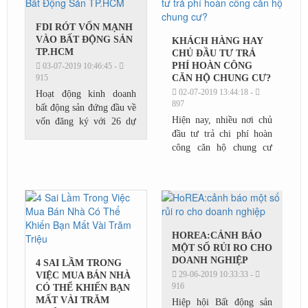
FDI RÓT VỐN MẠNH
VÀO BẤT ĐỘNG SẢN
KHÁCH HÀNG HAY
TP.HCM
CHỦ ĐẦU TƯ TRẢ
PHÍ HOÀN CÔNG
03-07-2019 10:46:45 -
915
CĂN HỘ CHUNG CƯ?
02-07-2019 13:44:18 -
Hoạt động kinh doanh
897
bất động sản đứng đầu về
Hiện nay, nhiều nơi chủ
vốn đăng ký với 26 dự
đầu tư trả chi phí hoàn
án, vốn đạt 225,9 triệu
công căn hộ chung cư
USD.Theo số liệu từ Cục
nhưng một số nơi thì
thống kê TP.HCM, đến
người mua phải trả khoản
ngày 20/6 thành...
tiền này; nhiều người băn
khoăn không...
HOREA:CẢNH BÁO
MỘT SỐ RỦI RO CHO
DOANH NGHIỆP
4 SAI LẦM TRONG
29-06-2019 10:33:33 -
VIỆC MUA BÁN NHÀ
916
CÓ THỂ KHIẾN BẠN
MẤT VÀI TRĂM
Hiệp hội Bất động sản