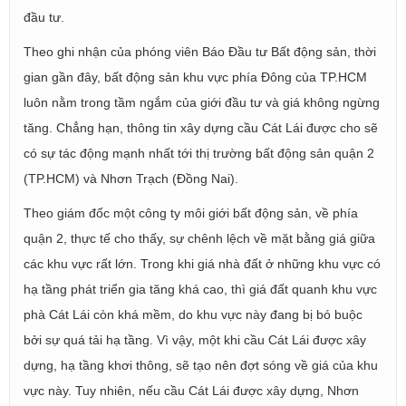
đầu tư.
Theo ghi nhận của phóng viên Báo Đầu tư Bất động sản, thời
gian gần đây, bất động sản khu vực phía Đông của TP.HCM
luôn nằm trong tầm ngắm của giới đầu tư và giá không ngừng
tăng. Chẳng hạn, thông tin xây dựng cầu Cát Lái được cho sẽ
có sự tác động mạnh nhất tới thị trường bất động sản quận 2
(TP.HCM) và Nhơn Trạch (Đồng Nai).
Theo giám đốc một công ty môi giới bất động sản, về phía
quận 2, thực tế cho thấy, sự chênh lệch về mặt bằng giá giữa
các khu vực rất lớn. Trong khi giá nhà đất ở những khu vực có
hạ tầng phát triển gia tăng khá cao, thì giá đất quanh khu vực
phà Cát Lái còn khá mềm, do khu vực này đang bị bó buộc
bởi sự quá tải hạ tầng. Vì vậy, một khi cầu Cát Lái được xây
dựng, hạ tầng khơi thông, sẽ tạo nên đợt sóng về giá của khu
vực này. Tuy nhiên, nếu cầu Cát Lái được xây dựng, Nhơn