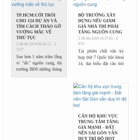
an ninh...
TP.HCM:CỞI TRÓI
BỘ TRƯỞNG XÂY
CHO 124 DỰ ÁN VÀ
DỰNG:NẾU GIẢM
TÌM CÁCH THÁO GỠ
GIÁ NHÀ THÌ PHẢI
VƯỚNG MẮC VỀ
TĂNG NGUỒN CUNG
THỦ TỤC
06-06-2019 10:37:03 -
874
08-06-2019 09:44:12 -
1227
Tại phiên chất vấn kỳ
Sau hơn 1 năm trầm lắng
họp thứ 7 Quốc hội khoá
vì “tắc” nguồn cung, thị
14, đại biểu đặt câu hỏi
trường BĐS những tháng
về vấn đề giá bất động
cuối năm được kỳ vọng
sản hiện cao hơn nhiều so
sẽ phát triển mạnh mẽ trở
với thu nhập bình quân
lại sau động thái “gỡ
người...
rối”...
CĂN HỘ KHU VỰC
TRUNG TÂM TĂNG
GIÁ MẠNH - ĐẤT
NỀN SÀI GÒN VẪN
DUY TRÌ ĐỘ HOT