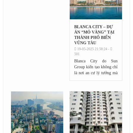
BLANCA CITY – DỰ
ÁN “MỎ VÀNG” TẠI
THÀNH PHỐ BIỂN
VŨNG TÀU
19-05-2025 21:58:24 -
501
Blanca City do Sun
Group kiến tạo không chỉ
là nơi an cư lý tưởng mà
còn được ví như “mỏ
vàng” đầu tư với tiềm
năng sinh lời bền vững,
lâu dài.