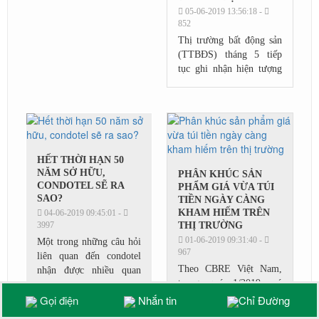
05-06-2019 13:56:18 -
852
Thị trường bất động sản
(TTBĐS) tháng 5 tiếp
tục ghi nhận hiện tượng
hiu hắt dự án căn hộ mới
ở Hà Nội và TP.HCM.
Trên thị trường thứ cấp,
căn hộ cao...
HẾT THỜI HẠN 50
NĂM SỞ HỮU,
PHÂN KHÚC SẢN
CONDOTEL SẼ RA
PHẨM GIÁ VỪA TÚI
SAO?
TIỀN NGÀY CÀNG
KHAM HIẾM TRÊN
04-06-2019 09:45:01 -
3997
THỊ TRƯỜNG
01-06-2019 09:31:40 -
Một trong những câu hỏi
967
liên quan đến condotel
Theo CBRE Việt Nam,
nhận được nhiều quan
trong quý 1/2019, có
tâm của dư luận trong
4.423 căn hộ được chào
Gọi điện
Nhắn tin
Chỉ Đường
thời gian qua là hết thời
bán, giảm 46% theo quý
hạn 50 năm, quyền sở