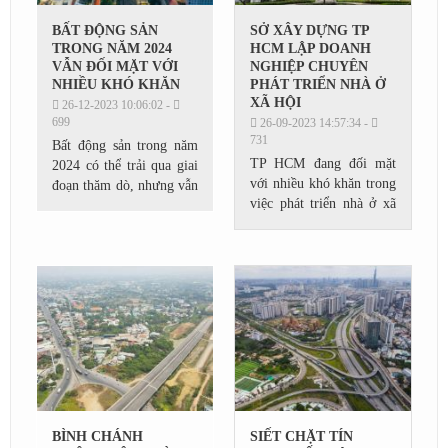
BẤT ĐỘNG SẢN
SỞ XÂY DỰNG TP
TRONG NĂM 2024
HCM LẬP DOANH
VẪN ĐỐI MẶT VỚI
NGHIỆP CHUYÊN
NHIỀU KHÓ KHĂN
PHÁT TRIỂN NHÀ Ở
XÃ HỘI
26-12-2023 10:06:02 -
699
26-09-2023 14:57:34 -
731
Bất động sản trong năm
TP HCM đang đối mặt
2024 có thể trải qua giai
với nhiều khó khăn trong
đoạn thăm dò, nhưng vẫn
việc phát triển nhà ở xã
đối mặt với nhiều khó
hội, và Sở Xây dựng TP
khăn. Theo một số
HCM đã đưa ra một loạt
chuyên gia, thị trường
đề xuất nhằm giải quyết
mới có thể bắt đầu...
tình hình này....
BÌNH CHÁNH
SIẾT CHẶT TÍN