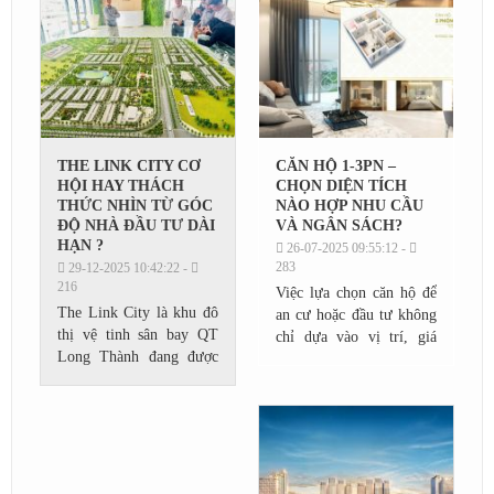
THE LINK CITY CƠ
CĂN HỘ 1‑3PN –
HỘI HAY THÁCH
CHỌN DIỆN TÍCH
THỨC NHÌN TỪ GÓC
NÀO HỢP NHU CẦU
ĐỘ NHÀ ĐẦU TƯ DÀI
VÀ NGÂN SÁCH?
HẠN ?
26-07-2025 09:55:12 -
283
29-12-2025 10:42:22 -
216
Việc lựa chọn căn hộ để
The Link City là khu đô
an cư hoặc đầu tư không
thị vệ tinh sân bay QT
chỉ dựa vào vị trí, giá
Long Thành đang được
bán hay thiết kế tổng thể,
nhiều nhà đầu tư quan
mà còn phụ thuộc rất lớn
tâm. Vậy nhìn từ góc độ
vào diện tích và số
đầu tư dài hạn, The Link
lượng...
City là cơ hội tiềm...